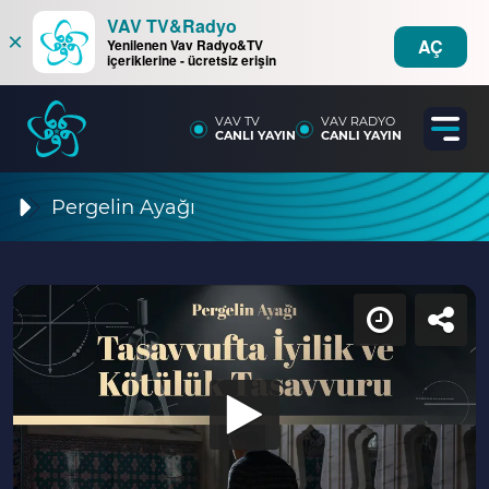
VAV TV&Radyo
×
AÇ
Yenilenen Vav Radyo&TV
içeriklerine - ücretsiz erişin
VAV TV
VAV RADYO
CANLI YAYIN
CANLI YAYIN
Pergelin Ayağı