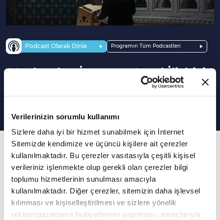
Podcast Olarak Dinle
Programın Tüm Podcastleri
Mezhepler, İman ve Amel İlişkisi |
Pergelin Ayağı
Verilerinizin sorumlu kullanımı
Sizlere daha iyi bir hizmet sunabilmek için İnternet
Sitemizde kendimize ve üçüncü kişilere ait çerezler
61. Bölüm
kullanılmaktadır. Bu çerezler vasıtasıyla çeşitli kişisel
İmtihan ve zaman ilişkisi
verileriniz işlenmekte olup gerekli olan çerezler bilgi
toplumu hizmetlerinin sunulması amacıyla
Sanatçı Enes Ergür'ün sunumu Prof. Dr.
kullanılmaktadır. Diğer çerezler, sitemizin daha işlevsel
Mahmut Erol Kılıç'ın katkılarıyla Pergelin Ayağı
kılınması ve kişiselleştirilmesi ve sizlere yönelik
yeni bölümüyle sizlerle...
reklam/pazarlama faaliyetlerinin yapılması, amaçlarıyla