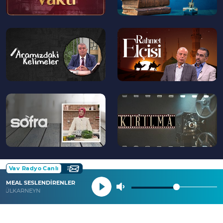
--
--
>
>
--
--
>
>
Vav Radyo Canlı
MEAL SESLENDİRENLER
 ZÜLKARNEYN