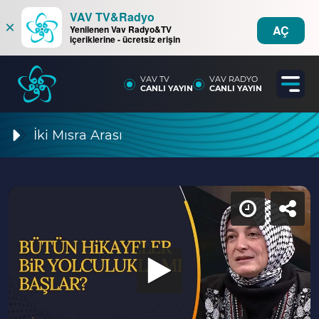
VAV TV&Radyo
×
AÇ
Yenilenen Vav Radyo&TV
içeriklerine - ücretsiz erişin
VAV TV
VAV RADYO
CANLI YAYIN
CANLI YAYIN
İki Mısra Arası