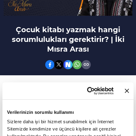
Çocuk kitabı yazmak hangi
sorumlulukları gerektirir? | İki
Mısra Arası
128. Bölüm
İki Mısra Arası'na bu hafta Yazar Figen Yaman
Coşar konuk oldu.
Verilerinizin sorumlu kullanımı
Bir yazar çocukları nasıl yakalayabilir?
Sizlere daha iyi bir hizmet sunabilmek için İnternet
Sitemizde kendimize ve üçüncü kişilere ait çerezler
çocukkitabı yazmak hangi sorumlulukları