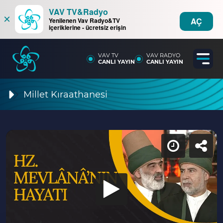
VAV TV&Radyo
×
AÇ
Yenilenen Vav Radyo&TV
içeriklerine - ücretsiz erişin
VAV TV
VAV RADYO
CANLI YAYIN
CANLI YAYIN
Millet Kıraathanesi