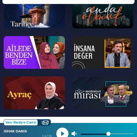
>
>
--
--
>
>
--
--
>
>
Vav Radyo Canlı
ISHAK DANIS
FATIR SURESİ 27 İLA 34. AYETLER