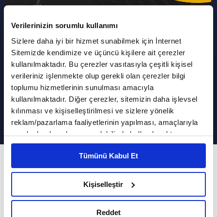
Verilerinizin sorumlu kullanımı
Sizlere daha iyi bir hizmet sunabilmek için İnternet
Podcast Olarak Dinle
Programın Tüm Podcastleri
Sitemizde kendimize ve üçüncü kişilere ait çerezler
kullanılmaktadır. Bu çerezler vasıtasıyla çeşitli kişisel
752. Yılında Aşkın ve Vuslatın
verileriniz işlenmekte olup gerekli olan çerezler bilgi
Zaman Ötesi Buluşması: Şeb-i
toplumu hizmetlerinin sunulması amacıyla
kullanılmaktadır. Diğer çerezler, sitemizin daha işlevsel
Arus | Millet Kıraathanesi
kılınması ve kişiselleştirilmesi ve sizlere yönelik
reklam/pazarlama faaliyetlerinin yapılması, amaçlarıyla
sınırlı olarak açık rızanız dahilinde kullanılacaktır.
Çerezlere ilişkin tercihlerinizi çerez paneli vasıtasıyla
Tümünü Kabul Et
belirleyebilirsiniz. Çerezlere ilişkin detaylı bilgi için
192. Bölüm
Ayarlar butonuna tıklayabilir,
Çerez Bilgilendirme
Şems-i Tebrizi ve Hz. Mevlânâ arasında nasıl bir
Metnimizi ziyaret edebilirsiniz.
Kişiselleştir
muhabbet vardı?
6698 sayılı Kişisel Verilerin Korunması Kanunu uyarınca
hazırlanmış olan İnternet Sitesi Aydınlatma Metnimizi
Mustafa Akar'ın sunumu İbrahim Altay'ın
Reddet
okumak ve sitemizi ziyaretiniz kapsamında