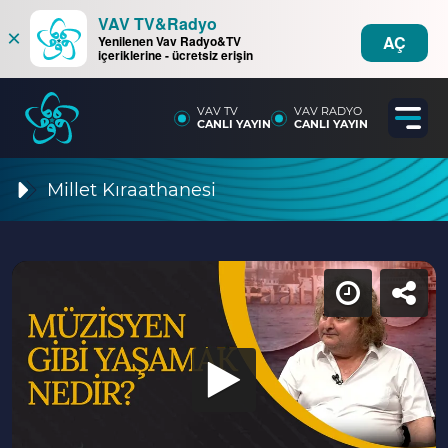
VAV TV&Radyo
×
AÇ
Yenilenen Vav Radyo&TV
içeriklerine - ücretsiz erişin
VAV TV
VAV RADYO
CANLI YAYIN
CANLI YAYIN
Millet Kıraathanesi