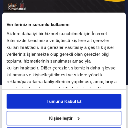
Verilerinizin sorumlu kullanımı
Podcast Olarak Dinle
Programın Tüm Podcastleri
Sizlere daha iyi bir hizmet sunabilmek için İnternet
Sitemizde kendimize ve üçüncü kişilere ait çerezler
Bir Müzisyen, Kâinatın Ritmini
kullanılmaktadır. Bu çerezler vasıtasıyla çeşitli kişisel
Nasıl Yakalayabilir? | Millet
verileriniz işlenmekte olup gerekli olan çerezler bilgi
Kıraathanesi
toplumu hizmetlerinin sunulması amacıyla
kullanılmaktadır. Diğer çerezler, sitemizin daha işlevsel
kılınması ve kişiselleştirilmesi ve sizlere yönelik
reklam/pazarlama faaliyetlerinin yapılması, amaçlarıyla
sınırlı olarak açık rızanız dahilinde kullanılacaktır.
178. Bölüm
Çerezlere ilişkin tercihlerinizi çerez paneli vasıtasıyla
Tümünü Kabul Et
belirleyebilirsiniz. Çerezlere ilişkin detaylı bilgi için
Piyanist-Besteci Tuluyhan Uğurlu Millet
Ayarlar butonuna tıklayabilir,
Çerez Bilgilendirme
Kıraathanesi'nde...
Metnimizi ziyaret edebilirsiniz.
Kişiselleştir
6698 sayılı Kişisel Verilerin Korunması Kanunu uyarınca
Mustafa Akar'ın sunumu İbrahim Altay'ın