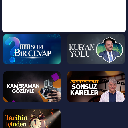
>
>
--
--
>
>
--
--
>
>
--
>