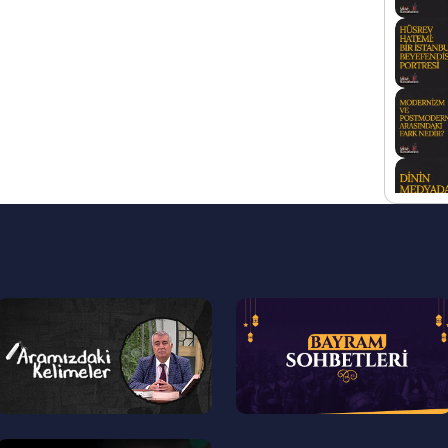
--
--
>
>
--