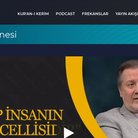
KUR'AN-I KERİM
PODCAST
FREKANSLAR
YAYIN AKIŞ
nesi