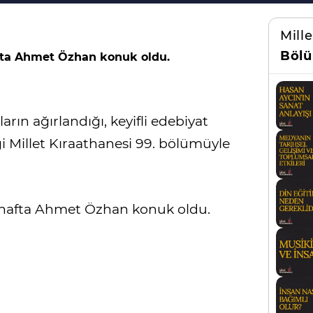
Mill
Bölü
afta Ahmet Özhan konuk oldu.
rın ağırlandığı, keyifli edebiyat
ği Millet Kıraathanesi 99. bölümüyle
u hafta Ahmet Özhan konuk oldu.