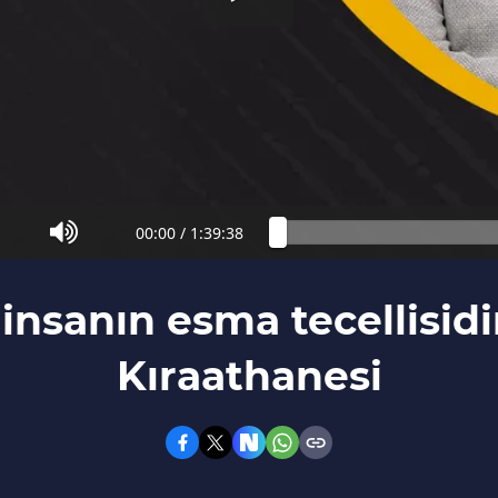
00:00
/
1:39:38
nsanın esma tecellisidir
Kıraathanesi