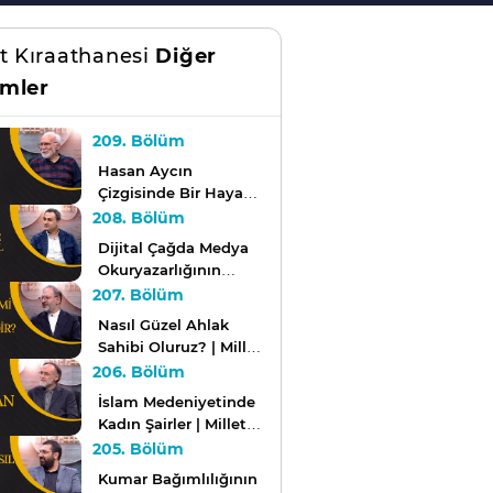
et Kıraathanesi
Diğer
mler
209. Bölüm
Hasan Aycın
Çizgisinde Bir Hayat
Tasavvuru | Millet
208. Bölüm
Kıraathanesi
Dijital Çağda Medya
Okuryazarlığının
Önemi | Millet
207. Bölüm
Kıraathanesi
Nasıl Güzel Ahlak
Sahibi Oluruz? | Millet
Kıraathanesi
206. Bölüm
İslam Medeniyetinde
Kadın Şairler | Millet
Kıraathanesi
205. Bölüm
Kumar Bağımlılığının