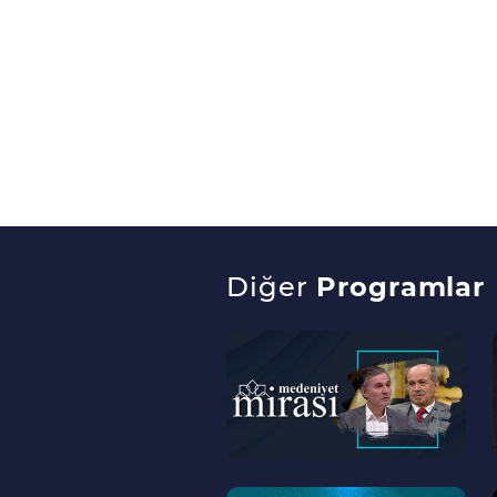
Diğer
Programlar
--
>
--