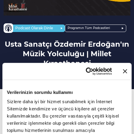
Podcast Olarak Dinle
Programın Tüm Podcastleri
Usta Sanatçı Özdemir Erdoğan'ın
Müzik Yolculuğu | Millet
Kıraathanesi
Verilerinizin sorumlu kullanımı
172. Bölüm
Sizlere daha iyi bir hizmet sunabilmek için İnternet
Özdemir Erdoğan'ın düşünce dünyası eserlerine
Sitemizde kendimize ve üçüncü kişilere ait çerezler
kullanılmaktadır. Bu çerezler vasıtasıyla çeşitli kişisel
nasıl yansıdı?
verileriniz işlenmekte olup gerekli olan çerezler bilgi
toplumu hizmetlerinin sunulması amacıyla