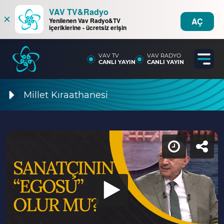
VAV TV&Radyo
×
AÇ
Yenilenen Vav Radyo&TV
içeriklerine - ücretsiz erişin
VAV TV
VAV RADYO
CANLI YAYIN
CANLI YAYIN
Millet Kıraathanesi