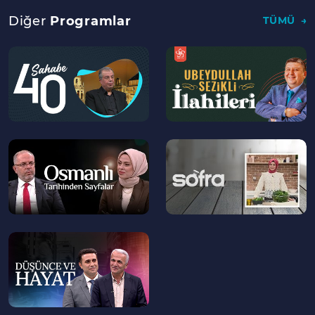
Diğer
Programlar
TÜMÜ
--
--
>
>
--
--
>
>
--
>