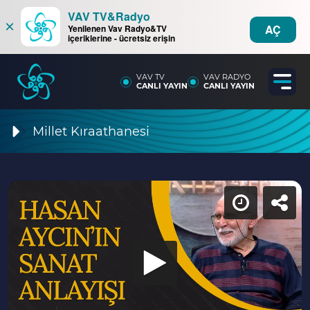
VAV TV&Radyo
×
AÇ
Yenilenen Vav Radyo&TV
içeriklerine - ücretsiz erişin
VAV TV
VAV RADYO
CANLI YAYIN
CANLI YAYIN
Millet Kıraathanesi