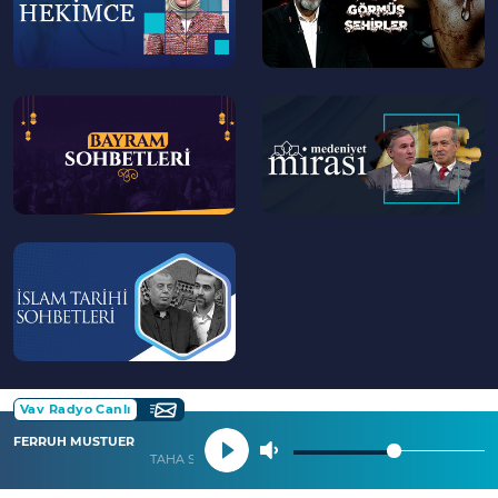
--
--
>
>
--
>
Vav Radyo Canlı
FERRUH MUSTUER
TAHA SURESİ 124 İLA 132. AYETLER