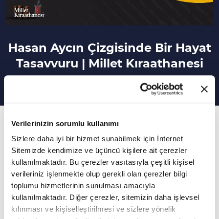
Hasan Aycın Çizgisinde Bir Hayat
Tasavvuru | Millet Kıraathanesi
209. Bölüm
Verilerinizin sorumlu kullanımı
Hasan Aycın'ın çizgilerindeki mesuliyet bilinci
Sizlere daha iyi bir hizmet sunabilmek için İnternet
Sitemizde kendimize ve üçüncü kişilere ait çerezler
kullanılmaktadır. Bu çerezler vasıtasıyla çeşitli kişisel
Millet Kıraathanesi'ne bu hafta Çizer Hasan
verileriniz işlenmekte olup gerekli olan çerezler bilgi
Aycın konuk oldu.
toplumu hizmetlerinin sunulması amacıyla
kullanılmaktadır. Diğer çerezler, sitemizin daha işlevsel
Millet Kıraathanesi Mustafa Akar'ın sunumu
kılınması ve kişiselleştirilmesi ve sizlere yönelik
İbrahim Altay'ın katkılarıyla yeni bölümüyle