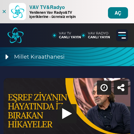
VAV TV&Radyo
×
AÇ
Yenilenen Vav Radyo&TV
içeriklerine - ücretsiz erişin
VAV TV
VAV RADYO
CANLI YAYIN
CANLI YAYIN
Millet Kıraathanesi