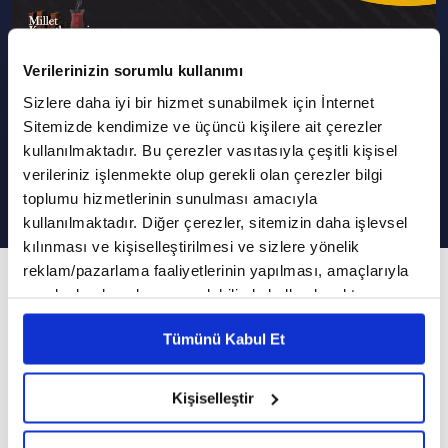
Verilerinizin sorumlu kullanımı
Eşref Ziya'nın Hayatında İz
Sizlere daha iyi bir hizmet sunabilmek için İnternet
Bırakan Hikayeler | Millet
Sitemizde kendimize ve üçüncü kişilere ait çerezler
kullanılmaktadır. Bu çerezler vasıtasıyla çeşitli kişisel
Kıraathanesi
verileriniz işlenmekte olup gerekli olan çerezler bilgi
toplumu hizmetlerinin sunulması amacıyla
kullanılmaktadır. Diğer çerezler, sitemizin daha işlevsel
kılınması ve kişiselleştirilmesi ve sizlere yönelik
reklam/pazarlama faaliyetlerinin yapılması, amaçlarıyla
158. Bölüm
sınırlı olarak açık rızanız dahilinde kullanılacaktır.
"Yeniden Başlamak" Filmi İle Verilmek İstenen
Çerezlere ilişkin tercihlerinizi çerez paneli vasıtasıyla
Tümünü Kabul Et
belirleyebilirsiniz. Çerezlere ilişkin detaylı bilgi için
Mesajlar
Ayarlar butonuna tıklayabilir,
Çerez Bilgilendirme
Metnimizi ziyaret edebilirsiniz.
Birbirinden değerli konukların ağırlandığı,
Kişiselleştir
6698 sayılı Kişisel Verilerin Korunması Kanunu uyarınca
keyifli edebiyat sohbetlerinin gerçekleştiği
hazırlanmış olan İnternet Sitesi Aydınlatma Metnimizi