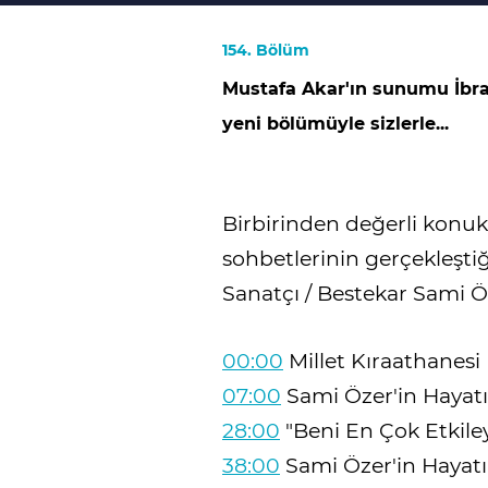
154. Bölüm
Mustafa Akar'ın sunumu İbrah
yeni bölümüyle sizlerle...
Birbirinden değerli konukla
sohbetlerinin gerçekleştiğ
Sanatçı / Bestekar Sami Ö
00:00
Millet Kıraathanesi
07:00
Sami Özer'in Hayatın
28:00
"Beni En Çok Etkile
38:00
Sami Özer'in Hayatın