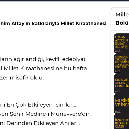
Mill
Bölü
im Altay'ın katkılarıyla Millet Kıraathanesi
rın ağırlandığı, keyifli edebiyat
i Millet Kıraathanesi'ne bu hafta
zer misafir oldu.
ı En Çok Etkileyen İsimler...
yen Şehir Medine-i Münevvere'dir.
ı Derinden Etkileyen Anılar...