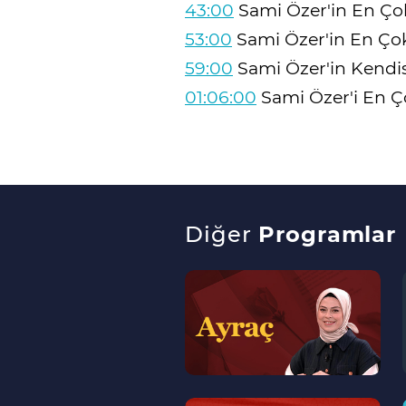
43:00
Sami Özer'in En Çok
53:00
Sami Özer'in En Çok 
59:00
Sami Özer'in Kendis
01:06:00
Sami Özer'i En Ço
Diğer
Programlar
--
>
--