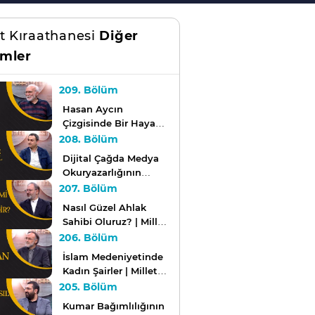
et Kıraathanesi
Diğer
mler
209. Bölüm
Hasan Aycın
Çizgisinde Bir Hayat
Tasavvuru | Millet
208. Bölüm
Kıraathanesi
Dijital Çağda Medya
Okuryazarlığının
Önemi | Millet
207. Bölüm
Kıraathanesi
Nasıl Güzel Ahlak
Sahibi Oluruz? | Millet
Kıraathanesi
206. Bölüm
İslam Medeniyetinde
Kadın Şairler | Millet
Kıraathanesi
205. Bölüm
Kumar Bağımlılığının