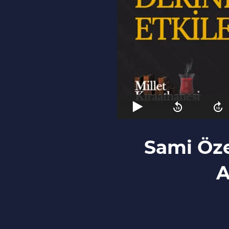
Sami Öze
A