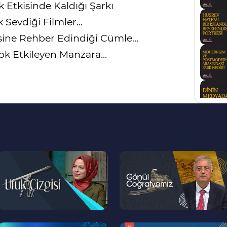
 Etkisinde Kaldığı Şarkı
Sevdiği Filmler...
ine Rehber Edindiği Cümle...
k Etkileyen Manzara...
--
--
>
>
--
--