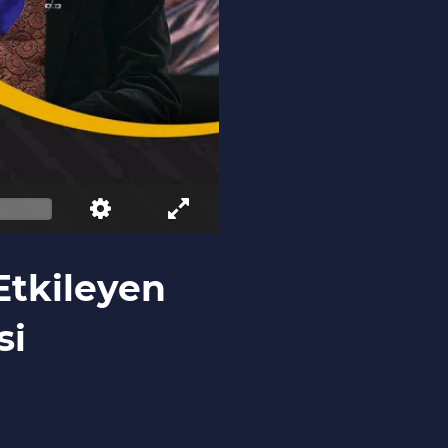
Etkileyen
si