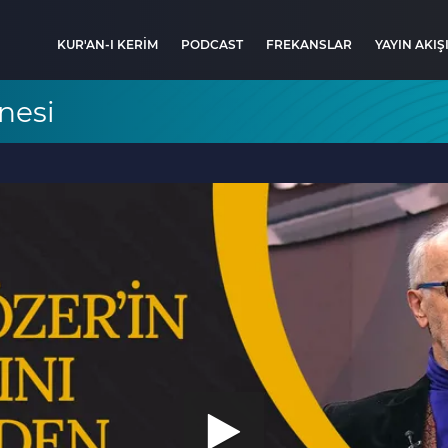
KUR'AN-I KERİM
PODCAST
FREKANSLAR
YAYIN AKIŞ
nesi