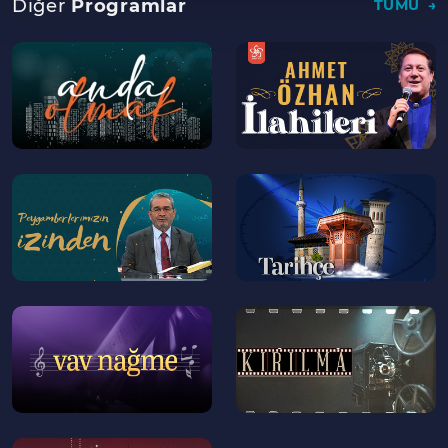
Diğer
Programlar
TÜMÜ
--
--
>
>
--
--
>
>
--
--
>
>
--