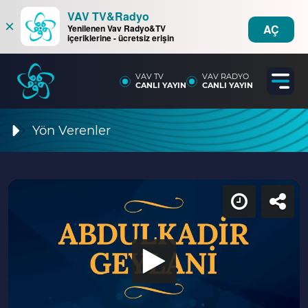
VAV TV&Radyo
×
AÇ
Yenilenen Vav Radyo&TV
içeriklerine - ücretsiz erişin
VAV TV
VAV RADYO
CANLI YAYIN
CANLI YAYIN
Yön Verenler