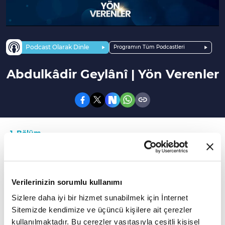
Podcast Olarak Dinle
Programın Tüm Podcastleri
Abdulkâdir Geylânî | Yön Verenler
1. Bölüm
İslam filozofu ve mutasavvıf Abdulkâdir-i
Geylânî'nin hayatı...
Verilerinizin sorumlu kullanımı
Büyük Selçuklu Devleti döneminde günümüz
Sizlere daha iyi bir hizmet sunabilmek için İnternet
Hazar Denizi kıyısında doğdu. Küçük yaşta
Sitemizde kendimize ve üçüncü kişilere ait çerezler
kullanılmaktadır. Bu çerezler vasıtasıyla çeşitli kişisel
babasını kaybetti, dedesinin gözetiminde