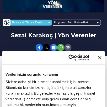
Podcast Olarak Dinle
Programın Tüm Podcastleri
Sezai Karakoç | Yön Verenler
20. Bölüm
Şair, yazar ve mütefekkir olarak edebiyat
Verilerinizin sorumlu kullanımı
tarihimize adını altın harflerle yazdırmış
Sizlere daha iyi bir hizmet sunabilmek için İnternet
şahsiyetlerden Sezai Karakoç'un hayatı...
Sitemizde kendimize ve üçüncü kişilere ait çerezler
kullanılmaktadır. Bu çerezler vasıtasıyla çeşitli kişisel
Sezai Karakoç, şair, yazar ve mütefekkir olarak
verileriniz işlenmekte olup gerekli olan çerezler bilgi
toplumu hizmetlerinin sunulması amacıyla
edebiyat tarihimize adını altın harflerle