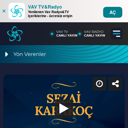
VAV TV&Radyo
×
AÇ
Yenilenen Vav Radyo&TV
içeriklerine - ücretsiz erişin
VAV TV
VAV RADYO
CANLI YAYIN
CANLI YAYIN
Yön Verenler