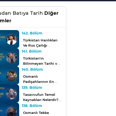
dan Batıya Tarih
Diğer
mler
142. Bölüm
Türkistan Hanlıkları
Ve Rus Çarlığı
Arasındaki Köle
141. Bölüm
Diplomasisi l
Türkistan'ın
Doğu'dan Batı'ya
Bilinmeyen Tarihi ve
Tarih
Timur Sonrası
140. Bölüm
Türkistan Nasıl
Osmanlı
Şekillendi? |
Padişahlarının En
Doğu'dan Batı'ya
Sevdiği Yemekler
139. Bölüm
Tarih
Hangileriydi? |
Tasavvufun Temel
Doğu'dan Batı'ya
Kaynakları Nelerdir? |
Tarih
Doğu'dan Batı'ya
138. Bölüm
Tarih
Osmanlı Tekke