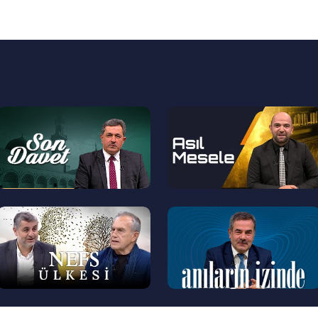
--
--
>
>
--
--
>
>