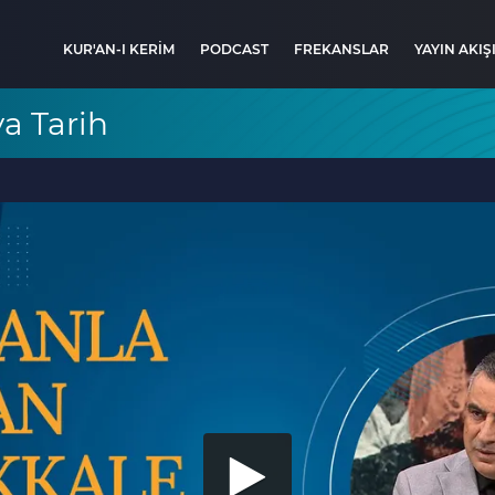
KUR'AN-I KERİM
PODCAST
FREKANSLAR
YAYIN AKIŞ
a Tarih