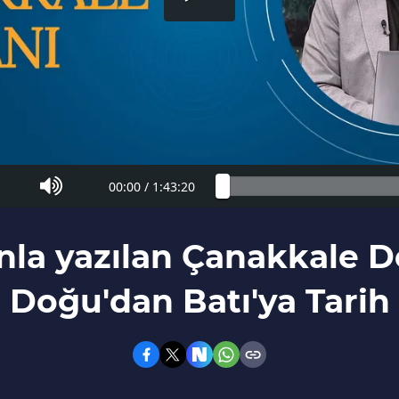
00:00
/
1:43:20
nla yazılan Çanakkale D
Doğu'dan Batı'ya Tarih