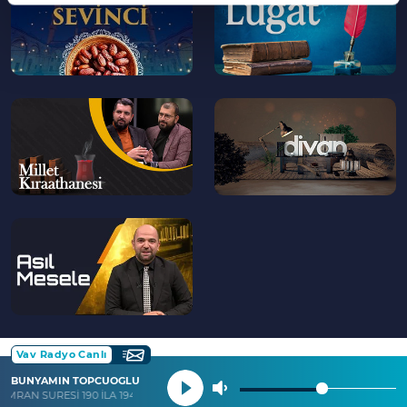
--
--
>
>
--
>
Vav Radyo Canlı
BUNYAMIN TOPCUOGLU
 İMRAN SURESİ 190 İLA 194. AYETLER VE İBRAHİM SURESİ 7. AYET