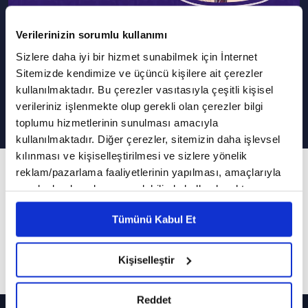
Verilerinizin sorumlu kullanımı
Sizlere daha iyi bir hizmet sunabilmek için İnternet
Yüksek Mimar Mahmut Sami
Sitemizde kendimize ve üçüncü kişilere ait çerezler
Kirazoğlu Gençlerle Baş Başa'da!
kullanılmaktadır. Bu çerezler vasıtasıyla çeşitli kişisel
verileriniz işlenmekte olup gerekli olan çerezler bilgi
toplumu hizmetlerinin sunulması amacıyla
kullanılmaktadır. Diğer çerezler, sitemizin daha işlevsel
kılınması ve kişiselleştirilmesi ve sizlere yönelik
66. Bölüm
reklam/pazarlama faaliyetlerinin yapılması, amaçlarıyla
sınırlı olarak açık rızanız dahilinde kullanılacaktır.
Bir şehrin mimarisini bozan unsurlar neler?
Çerezlere ilişkin tercihlerinizi çerez paneli vasıtasıyla
Tümünü Kabul Et
belirleyebilirsiniz. Çerezlere ilişkin detaylı bilgi için
Hasan Basri Karadeniz'in sunumuyla Gençlerle
Ayarlar butonuna tıklayabilir,
Çerez Bilgilendirme
Baş Başa yeni bölümüyle sizlerle...
Metnimizi ziyaret edebilirsiniz.
Kişiselleştir
6698 sayılı Kişisel Verilerin Korunması Kanunu uyarınca
Daha Fazla Göster
hazırlanmış olan İnternet Sitesi Aydınlatma Metnimizi
Reddet
okumak ve sitemizi ziyaretiniz kapsamında