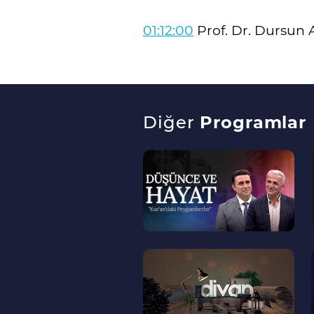
01:12:00
Prof. Dr. Dursun Al
Diğer
Programlar
--
>
--
>