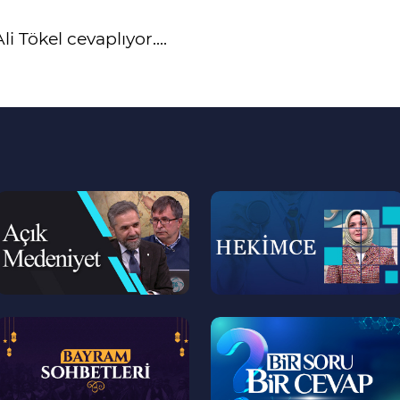
i Tökel cevaplıyor....
--
--
>
>
--
--
>
>