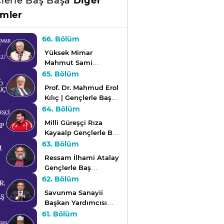
lerle Baş Başa
Diğer
mler
66. Bölüm
Yüksek Mimar
Mahmut Sami
Kirazoğlu Gençlerle
65. Bölüm
Baş Başa'da!
Prof. Dr. Mahmud Erol
Kılıç | Gençlerle Baş
Başa
64. Bölüm
Milli Güreşçi Rıza
Kayaalp Gençlerle Baş
Başa'da!
63. Bölüm
Ressam İlhami Atalay
Gençlerle Baş
Başa'da!
62. Bölüm
Savunma Sanayii
Başkan Yardımcısı
Prof. Dr. Hakan
61. Bölüm
Karataş Gençlerle Baş