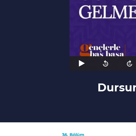
Dursun
36. Bölüm