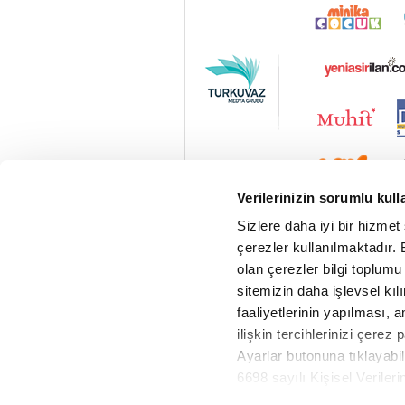
Verilerinizin sorumlu kull
Sizlere daha iyi bir hizmet
çerezler kullanılmaktadır. B
olan çerezler bilgi toplumu
sitemizin daha işlevsel kıl
faaliyetlerinin yapılması, a
ilişkin tercihlerinizi çerez 
Ayarlar butonuna tıklayabil
6698 sayılı Kişisel Verile
Vav Radyo Canlı
Metnimizi okumak ve sitemiz