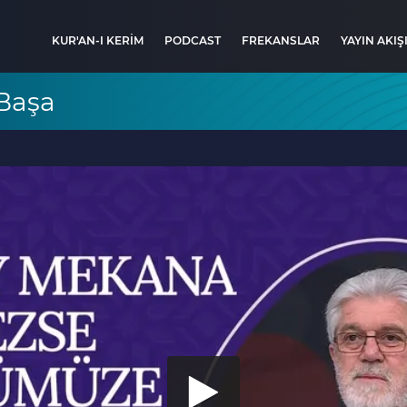
KUR'AN-I KERİM
PODCAST
FREKANSLAR
YAYIN AKIŞ
 Başa