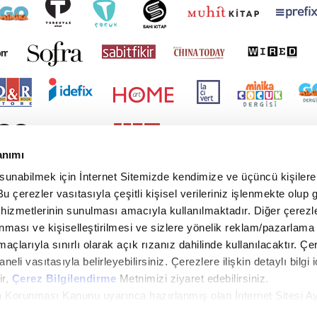
anımı
 sunabilmek için İnternet Sitemizde kendimize ve üçüncü kişilere 
u çerezler vasıtasıyla çeşitli kişisel verileriniz işlenmekte olup g
 hizmetlerinin sunulması amacıyla kullanılmaktadır. Diğer çerezle
ınması ve kişiselleştirilmesi ve sizlere yönelik reklam/pazarlama
maçlarıyla sınırlı olarak açık rızanız dahilinde kullanılacaktır. Çe
paneli vasıtasıyla belirleyebilirsiniz. Çerezlere ilişkin detaylı bilgi i
ir,
Çerez Bilgilendirme
Metnimizi ziyaret edebilirsiniz.
rin Korunması Kanunu uyarınca hazırlanmış olan İnternet Sitesi A
i ziyaretiniz kapsamında gerçekleştirilen veri işleme faaliyetleri i