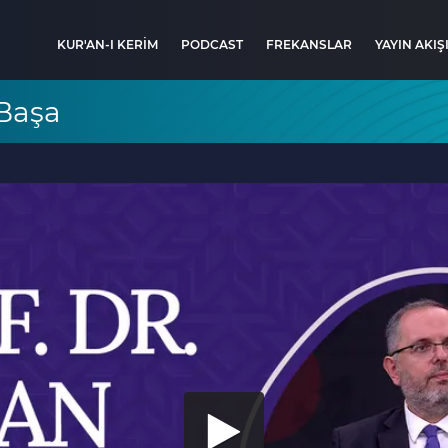
KUR'AN-I KERİM
PODCAST
FREKANSLAR
YAYIN AKIŞ
 Başa