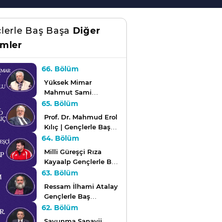
lerle Baş Başa
Diğer
mler
66. Bölüm
Yüksek Mimar
Mahmut Sami
Kirazoğlu Gençlerle
65. Bölüm
Baş Başa'da!
Prof. Dr. Mahmud Erol
Kılıç | Gençlerle Baş
Başa
64. Bölüm
Milli Güreşçi Rıza
Kayaalp Gençlerle Baş
Başa'da!
63. Bölüm
Ressam İlhami Atalay
Gençlerle Baş
Başa'da!
62. Bölüm
Savunma Sanayii