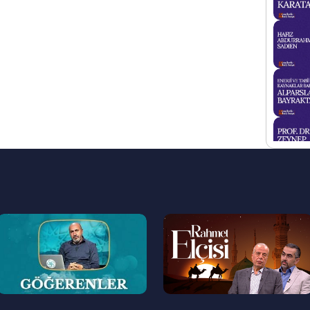
--
--
>
>