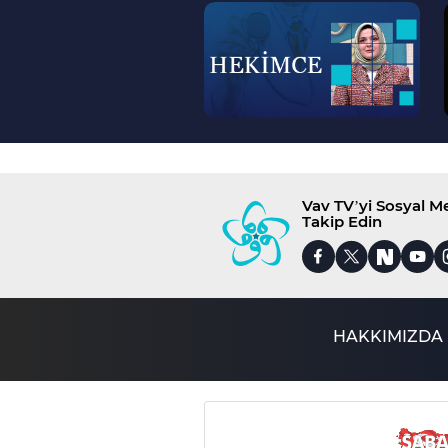
--
>
Vav TV’yi Sosyal 
Takip Edin
HAKKIMIZDA