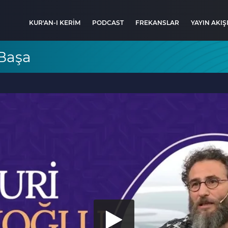
KUR'AN-I KERİM
PODCAST
FREKANSLAR
YAYIN AKIŞ
 Başa