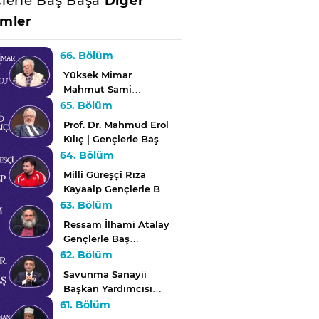
lerle Baş Başa
Diğer
mler
66. Bölüm
Yüksek Mimar
Mahmut Sami
Kirazoğlu Gençlerle
65. Bölüm
Baş Başa'da!
Prof. Dr. Mahmud Erol
Kılıç | Gençlerle Baş
Başa
64. Bölüm
Milli Güreşçi Rıza
Kayaalp Gençlerle Baş
Başa'da!
63. Bölüm
Ressam İlhami Atalay
Gençlerle Baş
Başa'da!
62. Bölüm
Savunma Sanayii
Başkan Yardımcısı
Prof. Dr. Hakan
61. Bölüm
Karataş Gençlerle Baş