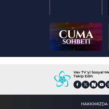
--
>
Vav TV’yi Sosyal 
Takip Edin
HAKKIMIZDA