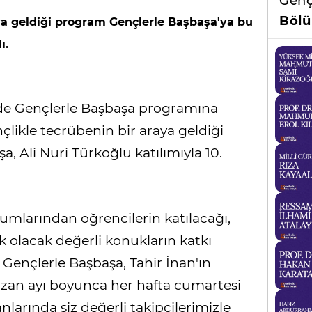
Genç
Bölü
ya geldiği program Gençlerle Başbaşa'ya bu
ı.
V'de Gençlerle Başbaşa programına
çlikle tecrübenin bir araya geldiği
 Ali Nuri Türkoğlu katılımıyla 10.
rumlarından öğrencilerin katılacağı,
ık olacak değerli konukların katkı
 Gençlerle Başbaşa, Tahir İnan'ın
n ayı boyunca her hafta cumartesi
larında siz değerli takipçilerimizle