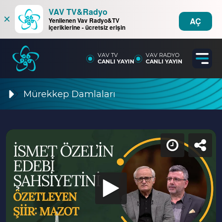
VAV TV&Radyo
×
AÇ
Yenilenen Vav Radyo&TV
içeriklerine - ücretsiz erişin
VAV TV
VAV RADYO
CANLI YAYIN
CANLI YAYIN
Mürekkep Damlaları