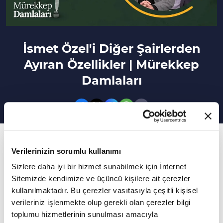
İsmet Özel'i Diğer Şairlerden
Ayıran Özellikler | Mürekkep
Damlaları
145. Bölüm
Verilerinizin sorumlu kullanımı
Mürekkep Damlaları'nın bu bölümünde İsmet
Sizlere daha iyi bir hizmet sunabilmek için İnternet
Özel'in Şiir dili ve Mazot şiiri konuşuldu.
Sitemizde kendimize ve üçüncü kişilere ait çerezler
kullanılmaktadır. Bu çerezler vasıtasıyla çeşitli kişisel
Prof. Dr. Ali Şükrü Çoruk'un sunumu Prof. Dr.
verileriniz işlenmekte olup gerekli olan çerezler bilgi
Turgay Anar'ın katkılarıyla Mürekkep Damlaları
toplumu hizmetlerinin sunulması amacıyla