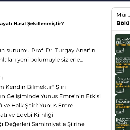
Müre
Bölü
yatı Nasıl Şekillenmiştir?
'un sunumu Prof. Dr. Turgay Anar'ın
aları yeni bölümüyle sizlerle...
ı
 Kendin Bilmektir" Şiiri
ın Gelişiminde Yunus Emre'nin Etkisi
 ve Halk Şairi: Yunus Emre
tı ve Edebi Kimliği
 Değerleri Samimiyetle Şiirine