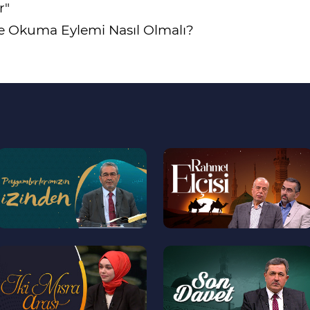
r"
 Okuma Eylemi Nasıl Olmalı?
--
--
>
>
--
--
>
>