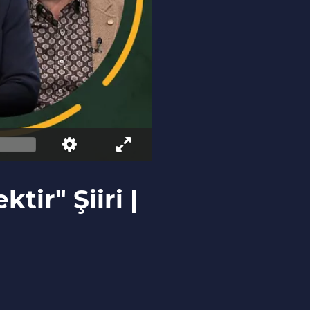
ir" Şiiri |