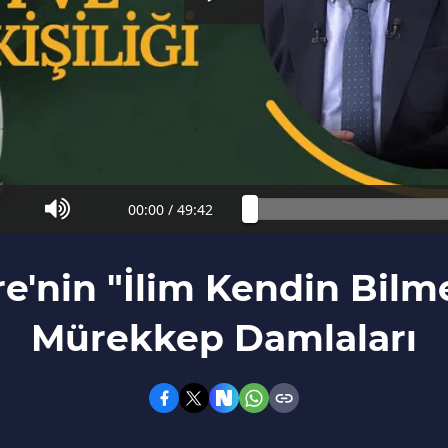
00:00
/
49:42
'nin "İlim Kendin Bilmekt
Mürekkep Damlaları