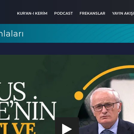
KUR'AN-I KERİM
PODCAST
FREKANSLAR
YAYIN AKIŞ
aları