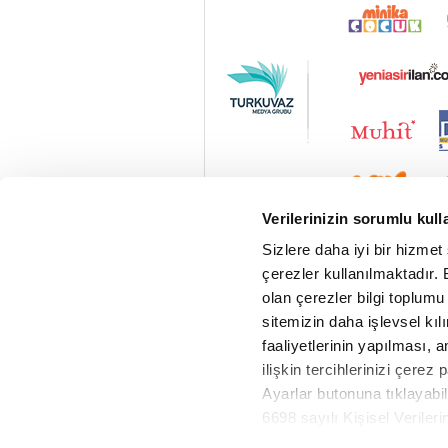
Verilerinizin sorumlu kull
Sizlere daha iyi bir hizmet
çerezler kullanılmaktadır. B
olan çerezler bilgi toplumu
sitemizin daha işlevsel kıl
faaliyetlerinin yapılması, a
ilişkin tercihlerinizi çerez 
Ayarlar butonuna tıklayabil
6698 sayılı Kişisel Verile
Vav Radyo Canlı
Metnimizi okumak ve sitemiz