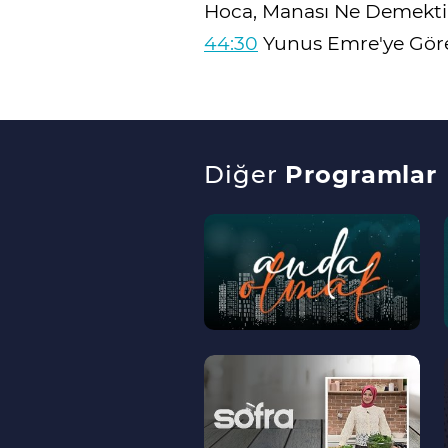
Hoca, Manası Ne Demekti
44:30
Yunus Emre'ye Göre
Diğer
Programlar
--
>
--
>