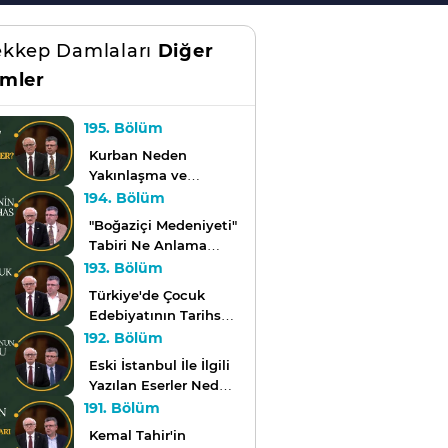
kkep Damlaları
Diğer
mler
195. Bölüm
Kurban Neden
Yakınlaşma ve
Teslimiyet Anlamına
194. Bölüm
Gelir? | Mürekkep
"Boğaziçi Medeniyeti"
Damlaları
Tabiri Ne Anlama
Gelmektedir? |
193. Bölüm
Mürekkep Damlaları
Türkiye'de Çocuk
Edebiyatının Tarihsel
Serüveni | Mürekkep
192. Bölüm
Damlaları
Eski İstanbul İle İlgili
Yazılan Eserler Neden
Önemlidir? |
191. Bölüm
Mürekkep Damlaları
Kemal Tahir'in