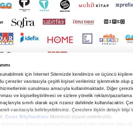
anımı
 sunabilmek için İnternet Sitemizde kendimize ve üçüncü kişilere 
u çerezler vasıtasıyla çeşitli kişisel verileriniz işlenmekte olup g
 hizmetlerinin sunulması amacıyla kullanılmaktadır. Diğer çerezle
ınması ve kişiselleştirilmesi ve sizlere yönelik reklam/pazarlama
maçlarıyla sınırlı olarak açık rızanız dahilinde kullanılacaktır. Çe
paneli vasıtasıyla belirleyebilirsiniz. Çerezlere ilişkin detaylı bilgi i
ir,
Çerez Bilgilendirme
Metnimizi ziyaret edebilirsiniz.
rin Korunması Kanunu uyarınca hazırlanmış olan İnternet Sitesi A
i ziyaretiniz kapsamında gerçekleştirilen veri işleme faaliyetleri i