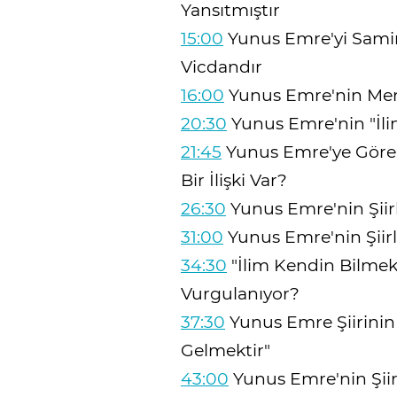
Yansıtmıştır
15:00
Yunus Emre'yi Samim
Vicdandır
16:00
Yunus Emre'nin Menk
20:30
Yunus Emre'nin "İlim
21:45
Yunus Emre'ye Göre "
Bir İlişki Var?
26:30
Yunus Emre'nin Şiirl
31:00
Yunus Emre'nin Şiirle
34:30
"İlim Kendin Bilmek
Vurgulanıyor?
37:30
Yunus Emre Şiirinin
Gelmektir"
43:00
Yunus Emre'nin Şiir