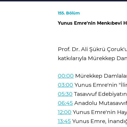
155. Bölüm
Yunus Emre'nin Menkıbevi Ha
Prof. Dr. Ali Şükrü Çoruk
katkılarıyla Mürekkep Daml
00:00
Mürekkep Damlalar
03:00
Yunus Emre'nin "İlim
05:30
Tasavvuf Edebiyatın
06:45
Anadolu Mutasavvıfı
12:00
Yunus Emre'nin Haya
13:45
Yunus Emre, İnandığı