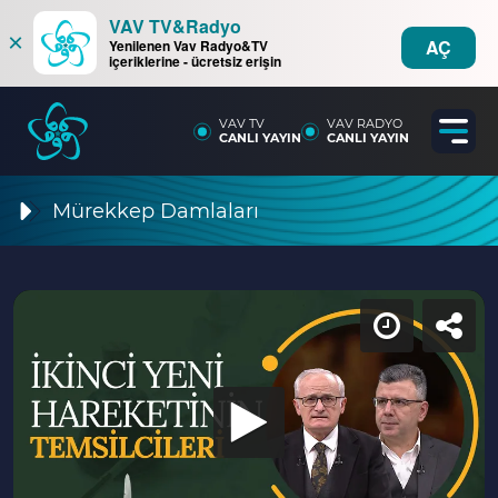
VAV TV&Radyo
×
AÇ
Yenilenen Vav Radyo&TV
içeriklerine - ücretsiz erişin
VAV TV
VAV RADYO
CANLI YAYIN
CANLI YAYIN
Mürekkep Damlaları