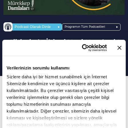
Podcast Olarak Dinle
Programın Tüm Podcastleri
Şiirimizde İkinci Yeni Hareketi |
Mürekkep Damlaları
Verilerinizin sorumlu kullanımı
Sizlere daha iyi bir hizmet sunabilmek için İnternet
Sitemizde kendimize ve üçüncü kişilere ait çerezler
181. Bölüm
kullanılmaktadır. Bu çerezler vasıtasıyla çeşitli kişisel
İkinci yeni şiir hareketi nasıl ortaya çıktı?
verileriniz işlenmekte olup gerekli olan çerezler bilgi
toplumu hizmetlerinin sunulması amacıyla
Ali Şükrü Çoruk'un sunumu Prof. Dr. Turgay
kullanılmaktadır. Diğer çerezler, sitemizin daha işlevsel
Anar'ın katkılarıyla Mürekkep Damlaları yeni
kılınması ve kişiselleştirilmesi ve sizlere yönelik
bölümüyle sizlerle...
reklam/pazarlama faaliyetlerinin yapılması, amaçlarıyla