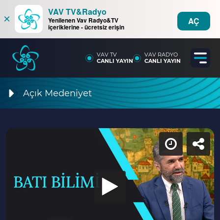
VAV TV&Radyo
×
AÇ
Yenilenen Vav Radyo&TV
içeriklerine - ücretsiz erişin
VAV TV
VAV RADYO
CANLI YAYIN
CANLI YAYIN
Açık Medeniyet