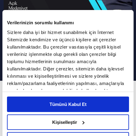
Verilerinizin sorumlu kullanımı
Podcast Olarak Dinle
Programın Tüm Podcastleri
Sizlere daha iyi bir hizmet sunabilmek için İnternet
Sitemizde kendimize ve üçüncü kişilere ait çerezler
Varlık Bilgisi, İlim Tasnifi ve
kullanılmaktadır. Bu çerezler vasıtasıyla çeşitli kişisel
Üniversite I Açık Medeniyet
verileriniz işlenmekte olup gerekli olan çerezler bilgi
toplumu hizmetlerinin sunulması amacıyla
kullanılmaktadır. Diğer çerezler, sitemizin daha işlevsel
kılınması ve kişiselleştirilmesi ve sizlere yönelik
reklam/pazarlama faaliyetlerinin yapılması, amaçlarıyla
96. Bölüm
sınırlı olarak açık rızanız dahilinde kullanılacaktır.
Çerezlere ilişkin tercihlerinizi çerez paneli vasıtasıyla
Üniversitelerimiz hangi ilimler tasnifi esas
Tümünü Kabul Et
belirleyebilirsiniz. Çerezlere ilişkin detaylı bilgi için
alınarak kurulmuştur?
Ayarlar butonuna tıklayabilir,
Çerez Bilgilendirme
Metnimizi ziyaret edebilirsiniz.
Kişiselleştir
Selçuklu'dan Osmanlı'ya Hindistan'dan
6698 sayılı Kişisel Verilerin Korunması Kanunu uyarınca
hazırlanmış olan İnternet Sitesi Aydınlatma Metnimizi
Endülüs'e İslam toplum ve medeniyeti… Diğer