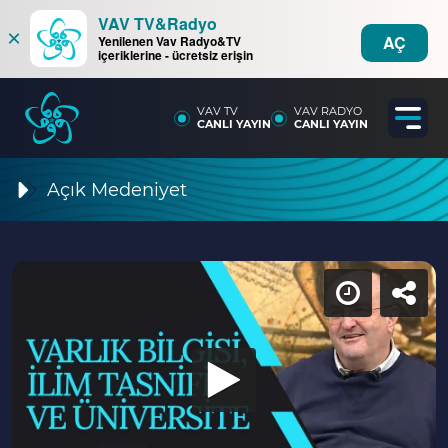
VAV TV&Radyo
×
AÇ
Yenilenen Vav Radyo&TV
içeriklerine - ücretsiz erişin
VAV TV
VAV RADYO
CANLI YAYIN
CANLI YAYIN
Açık Medeniyet