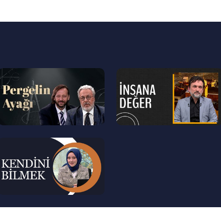
--
--
>
>
--
>