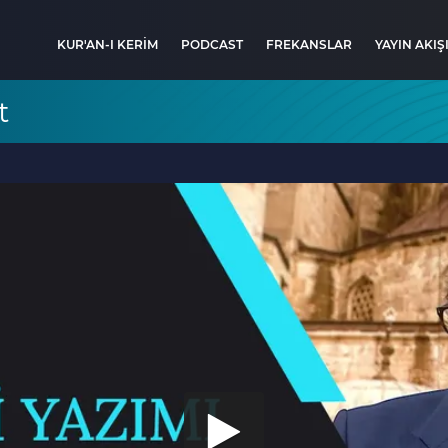
KUR'AN-I KERİM
PODCAST
FREKANSLAR
YAYIN AKIŞ
t