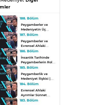
 Medeniyet
Diğer
mler
188. Bölüm
Peygamberler ve
Medeniyetin Üç
Temeli: İman, İslam ve
187. Bölüm
İhsan | Açık
Peygamberler ve
Medeniyet
Evrensel Ahlaki
İlkeleri | Açık
186. Bölüm
Medeniyet
İnsanlık Tarihinde
Peygamberlerin Rolü
ve Önemi | Açık
185. Bölüm
Medeniyet
Peygamberlik ve
Medeniyet İlişkisi |
Açık Medeniyet
184. Bölüm
Evrensel Ahlaki
Ayrımlar Sünnet
Açısından Nasıl
183. Bölüm
Yorumlanır? | Açık