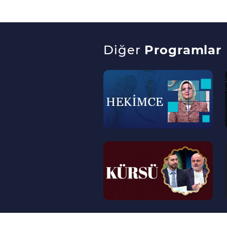
Diğer
Programlar
--
>
--
>