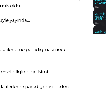
onuk oldu.
yle yayında...
nda ilerleme paradigması neden
sel bilginin gelişimi
nda ilerleme paradigması neden