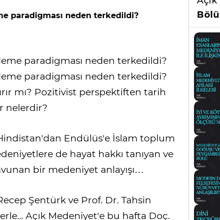
Açık
Bölü
eme paradigması neden terkedildi?
erleme paradigması neden terkedildi?
erleme paradigması neden terkedildi?
ırır mı? Pozitivist perspektiften tarih
r nelerdir?
Hindistan'dan Endülüs'e İslam toplum
eniyetlere de hayat hakkı tanıyan ve
savunan bir medeniyet anlayışı…
Recep Şentürk ve Prof. Dr. Tahsin
lerle... Açık Medeniyet'e bu hafta Doç.