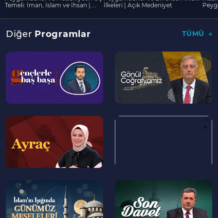
Temeli: İman, İslam ve İhsan |
İlkeleri | Açık Medeniyet
Peyg
Açık Medeniyet
Açık
Diğer
Programlar
TÜMÜ
--
--
>
>
--
--
>
>
--
--
>
>