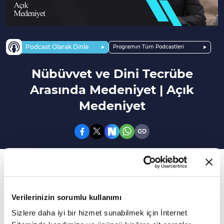
Podcast Olarak Dinle
Programın Tüm Podcastleri
Nübüvvet ve Dini Tecrübe
Arasında Medeniyet | Açık
Medeniyet
183. Bölüm
Dini Tecrübe İle Din Bilimleri Arasında Bir İrtibat
Var mı?
Verilerinizin sorumlu kullanımı
Sizlere daha iyi bir hizmet sunabilmek için İnternet
Selçuklu'dan Osmanlı'ya Hindistan'dan