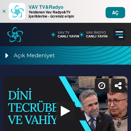
VAV TV&Radyo
×
AÇ
Yenilenen Vav Radyo&TV
içeriklerine - ücretsiz erişin
VAV TV
VAV RADYO
CANLI YAYIN
CANLI YAYIN
Açık Medeniyet