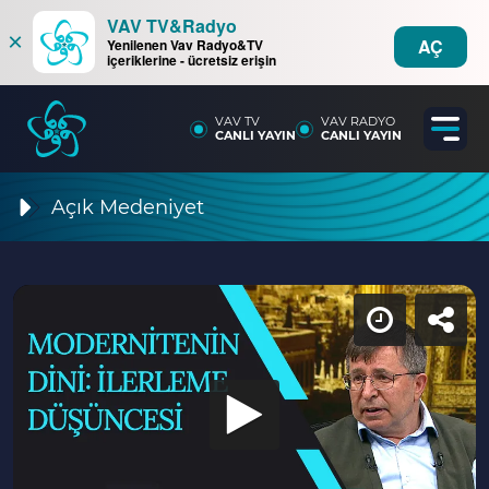
VAV TV&Radyo
×
AÇ
Yenilenen Vav Radyo&TV
içeriklerine - ücretsiz erişin
VAV TV
VAV RADYO
CANLI YAYIN
CANLI YAYIN
Açık Medeniyet