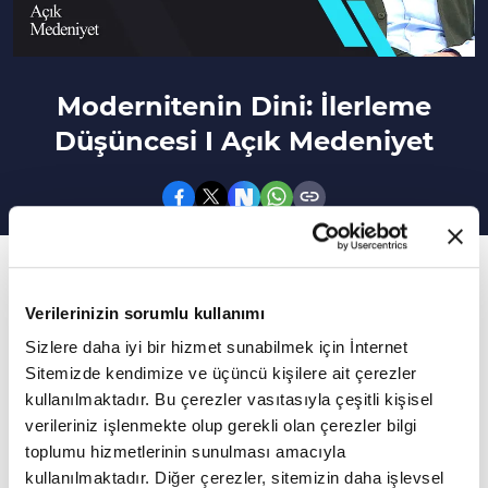
Modernitenin Dini: İlerleme
Düşüncesi I Açık Medeniyet
61. Bölüm
İlerleme düşüncesi hangi amaçlar için
Verilerinizin sorumlu kullanımı
kullanılır?
Sizlere daha iyi bir hizmet sunabilmek için İnternet
Sitemizde kendimize ve üçüncü kişilere ait çerezler
İlerleme düşüncesinin temelleri ne zaman
kullanılmaktadır. Bu çerezler vasıtasıyla çeşitli kişisel
verileriniz işlenmekte olup gerekli olan çerezler bilgi
atıldı? İslam dininin akla ve ilme verdiği önem
toplumu hizmetlerinin sunulması amacıyla
nedir? "Bilime Dayalı Gelecek Tasavvuru" nasıl
kullanılmaktadır. Diğer çerezler, sitemizin daha işlevsel