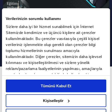
Verilerinizin sorumlu kullanımı
Podcast Olarak Dinle
Programın Tüm Podcastleri
Sizlere daha iyi bir hizmet sunabilmek için İnternet
Sitemizde kendimize ve üçüncü kişilere ait çerezler
Öğrenci Başarısını Etkileyen
kullanılmaktadır. Bu çerezler vasıtasıyla çeşitli kişisel
Faktörler I Eğitim Atölyesi
verileriniz işlenmekte olup gerekli olan çerezler bilgi
toplumu hizmetlerinin sunulması amacıyla
kullanılmaktadır. Diğer çerezler, sitemizin daha işlevsel
kılınması ve kişiselleştirilmesi ve sizlere yönelik
reklam/pazarlama faaliyetlerinin yapılması, amaçlarıyla
67. Bölüm
sınırlı olarak açık rızanız dahilinde kullanılacaktır.
Çerezlere ilişkin tercihlerinizi çerez paneli vasıtasıyla
Başarı ve mutluluk arasındaki ilişkiyi nasıl
Tümünü Kabul Et
belirleyebilirsiniz. Çerezlere ilişkin detaylı bilgi için
sıralamak gerekir?
Ayarlar butonuna tıklayabilir,
Çerez Bilgilendirme
Metnimizi ziyaret edebilirsiniz.
Kişiselleştir
Başarı mı mutluluk getirir, yoksa mutluluk mu
6698 sayılı Kişisel Verilerin Korunması Kanunu uyarınca
hazırlanmış olan İnternet Sitesi Aydınlatma Metnimizi
başarıyı? Öğrenci başarısını etkileyen faktörler