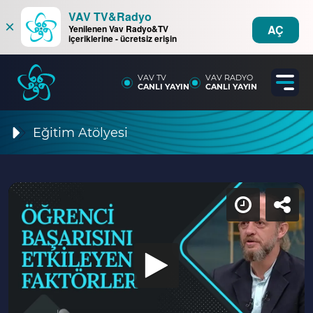
VAV TV&Radyo
×
AÇ
Yenilenen Vav Radyo&TV
içeriklerine - ücretsiz erişin
VAV TV
VAV RADYO
CANLI YAYIN
CANLI YAYIN
Eğitim Atölyesi