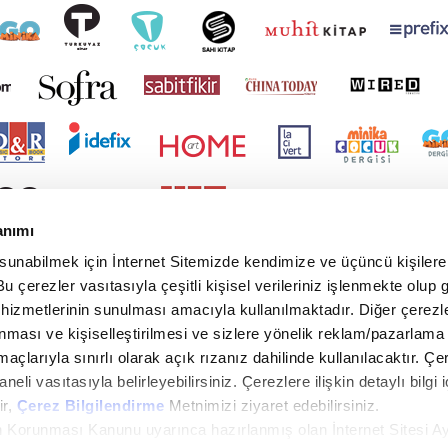
anımı
 sunabilmek için İnternet Sitemizde kendimize ve üçüncü kişilere 
u çerezler vasıtasıyla çeşitli kişisel verileriniz işlenmekte olup g
 hizmetlerinin sunulması amacıyla kullanılmaktadır. Diğer çerezle
ınması ve kişiselleştirilmesi ve sizlere yönelik reklam/pazarlama
maçlarıyla sınırlı olarak açık rızanız dahilinde kullanılacaktır. Çe
paneli vasıtasıyla belirleyebilirsiniz. Çerezlere ilişkin detaylı bilgi i
ir,
Çerez Bilgilendirme
Metnimizi ziyaret edebilirsiniz.
rin Korunması Kanunu uyarınca hazırlanmış olan İnternet Sitesi A