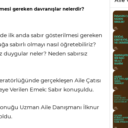
Aile 
lmesi gereken davranışlar nelerdir?
lede ilk anda sabır gösterilmesi gereken
ğa sabırlı olmayı nasıl öğretebiliriz?
z duygular neler? Neden sabırsız
ratörlüğünde gerçekleşen Aile Çatısı
eye Verilen Emek: Sabır konuşuldu.
i konuğu Uzman Aile Danışmanı İlknur
oldu.