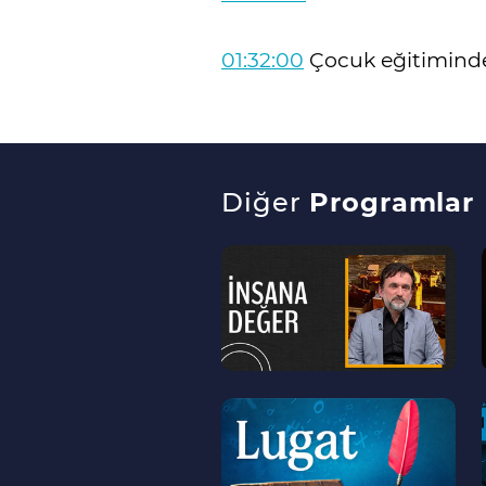
01:32:00
Çocuk eğitiminde 
Diğer
Programlar
--
>
--
>