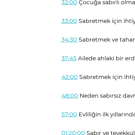
32:00
Çocuğa sabırlı olmay
33:00
Sabretmek için ihti
34:30
Sabretmek ve taham
37:45
Ailede ahlaki bir er
42:00
Sabretmek için ihti
48:00
Neden sabırsız dav
57:00
Evliliğin ilk yılları
01:20:00
Sabır ve tevekkül i