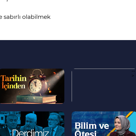
sabırlı olabilmek
--
--
>
>
--
--
>
>