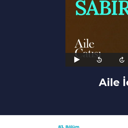
Aile İ
83. Bölüm