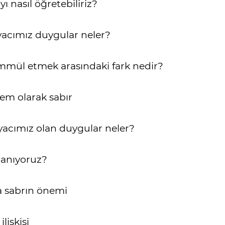
ı nasıl öğretebiliriz?
yacımız duygular neler?
mül etmek arasındaki fark nedir?
dem olarak sabır
yacımız olan duygular neler?
ranıyoruz?
nda sabrın önemi
lişkisi