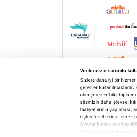
Verilerinizin sorumlu kull
Sizlere daha iyi bir hizmet
çerezler kullanılmaktadır. B
olan çerezler bilgi toplumu
sitemizin daha işlevsel kıl
faaliyetlerinin yapılması, a
ilişkin tercihlerinizi çerez 
Ayarlar butonuna tıklayabil
6698 sayılı Kişisel Verile
Vav Radyo Canlı