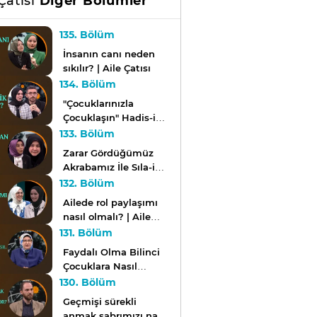
Çatısı
Diğer Bölümler
135. Bölüm
İnsanın canı neden
sıkılır? | Aile Çatısı
134. Bölüm
"Çocuklarınızla
Çocuklaşın" Hadis-i
Şerifini Nasıl
133. Bölüm
Anlamalıyız? | Aile
Zarar Gördüğümüz
Çatısı
Akrabamız İle Sıla-i
Rahim-i Nasıl
132. Bölüm
Koruyabiliriz? | Aile
Ailede rol paylaşımı
Çatısı
nasıl olmalı? | Aile
Çatısı
131. Bölüm
Faydalı Olma Bilinci
Çocuklara Nasıl
Kazandırılır? | Aile
130. Bölüm
Çatısı
Geçmişi sürekli
anmak sabrımızı nasıl