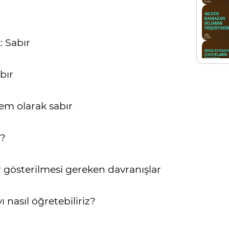
: Sabır
abır
dem olarak sabır
r?
r gösterilmesi gereken davranışlar
 nasıl öğretebiliriz?