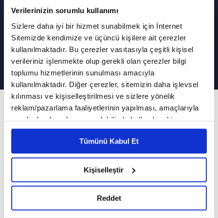
Verilerinizin sorumlu kullanımı
Sizlere daha iyi bir hizmet sunabilmek için İnternet
Sitemizde kendimize ve üçüncü kişilere ait çerezler
Ailede Sevgi | Aile Çatısı
kullanılmaktadır. Bu çerezler vasıtasıyla çeşitli kişisel
verileriniz işlenmekte olup gerekli olan çerezler bilgi
toplumu hizmetlerinin sunulması amacıyla
kullanılmaktadır. Diğer çerezler, sitemizin daha işlevsel
kılınması ve kişiselleştirilmesi ve sizlere yönelik
82. Bölüm
reklam/pazarlama faaliyetlerinin yapılması, amaçlarıyla
sınırlı olarak açık rızanız dahilinde kullanılacaktır.
İnsan kendinin ve karşısındakinin sevgi dilini
Çerezlere ilişkin tercihlerinizi çerez paneli vasıtasıyla
nasıl anlar?
Tümünü Kabul Et
belirleyebilirsiniz. Çerezlere ilişkin detaylı bilgi için
Ayarlar butonuna tıklayabilir,
Çerez Bilgilendirme
Sümeyye Baltacı'nın moderatörlüğünde
Metnimizi ziyaret edebilirsiniz.
Kişiselleştir
gerçekleşen Aile Çatısı programında bu hafta
6698 sayılı Kişisel Verilerin Korunması Kanunu uyarınca
hazırlanmış olan İnternet Sitesi Aydınlatma Metnimizi
"Ailenin mayası: Sevgi" konuşuldu.
Reddet
okumak ve sitemizi ziyaretiniz kapsamında
Aile Çatısı'nın bu haftaki konuğu Eğitimci
gerçekleştirilen veri işleme faaliyetleri ile ilgili daha