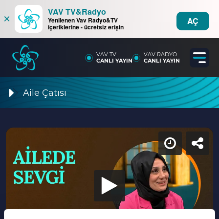
VAV TV&Radyo
×
AÇ
Yenilenen Vav Radyo&TV
içeriklerine - ücretsiz erişin
VAV TV
VAV RADYO
CANLI YAYIN
CANLI YAYIN
Aile Çatısı