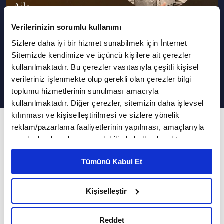
Verilerinizin sorumlu kullanımı
Sizlere daha iyi bir hizmet sunabilmek için İnternet
Doğa Dostu Çocuk Yetiştirmek |
Sitemizde kendimize ve üçüncü kişilere ait çerezler
Aile Çatısı
kullanılmaktadır. Bu çerezler vasıtasıyla çeşitli kişisel
verileriniz işlenmekte olup gerekli olan çerezler bilgi
toplumu hizmetlerinin sunulması amacıyla
kullanılmaktadır. Diğer çerezler, sitemizin daha işlevsel
kılınması ve kişiselleştirilmesi ve sizlere yönelik
22. Bölüm
reklam/pazarlama faaliyetlerinin yapılması, amaçlarıyla
sınırlı olarak açık rızanız dahilinde kullanılacaktır.
Şehir çocuklarının tabiat bağları zayıf mı?
Çerezlere ilişkin tercihlerinizi çerez paneli vasıtasıyla
Tümünü Kabul Et
belirleyebilirsiniz. Çerezlere ilişkin detaylı bilgi için
Şehir çocuklarının tabiat bağları zayıf mı? Şehir
Ayarlar butonuna tıklayabilir,
Çerez Bilgilendirme
çocuklarının tabiat bağlarını geliştirmek için ne
Metnimizi ziyaret edebilirsiniz.
Kişiselleştir
yapmalı? Duyu bütünleme terapisi nedir? Doğa
6698 sayılı Kişisel Verilerin Korunması Kanunu uyarınca
hazırlanmış olan İnternet Sitesi Aydınlatma Metnimizi
ve maneviyat ilişkisinin insan üzerindeki etkileri
Reddet
okumak ve sitemizi ziyaretiniz kapsamında