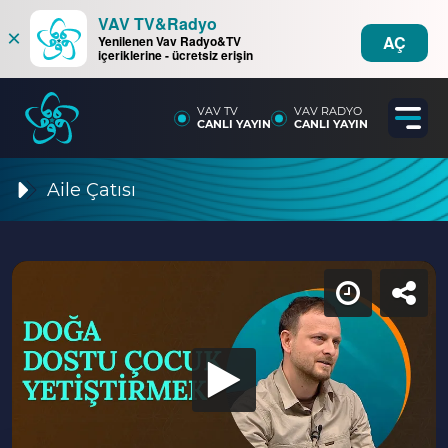
VAV TV&Radyo
×
AÇ
Yenilenen Vav Radyo&TV
içeriklerine - ücretsiz erişin
VAV TV
VAV RADYO
CANLI YAYIN
CANLI YAYIN
Aile Çatısı