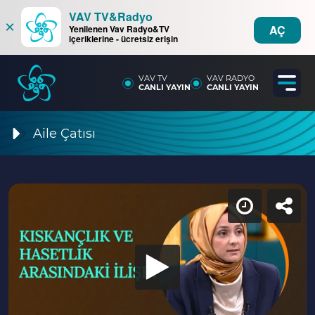
VAV TV&Radyo
×
AÇ
Yenilenen Vav Radyo&TV
içeriklerine - ücretsiz erişin
VAV TV
VAV RADYO
CANLI YAYIN
CANLI YAYIN
Aile Çatısı