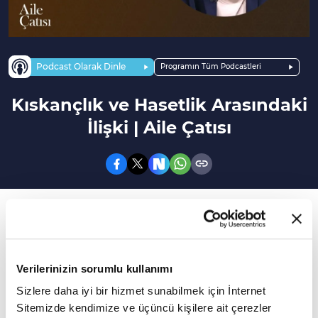
Podcast Olarak Dinle
Programın Tüm Podcastleri
Kıskançlık ve Hasetlik Arasındaki
İlişki | Aile Çatısı
92. Bölüm
Bu bölümde Uzman Klinik Psikolog Müjde Yahşi
ile "Kıskançlık ve Haset Duygusu" konuşuldu.
Verilerinizin sorumlu kullanımı
Sizlere daha iyi bir hizmet sunabilmek için İnternet
Çocuklarda kardeş kıskançlığı nasıl önlenir?
Sitemizde kendimize ve üçüncü kişilere ait çerezler
Kıskançlık doğal bir duygu mu? Kıskançlık ve