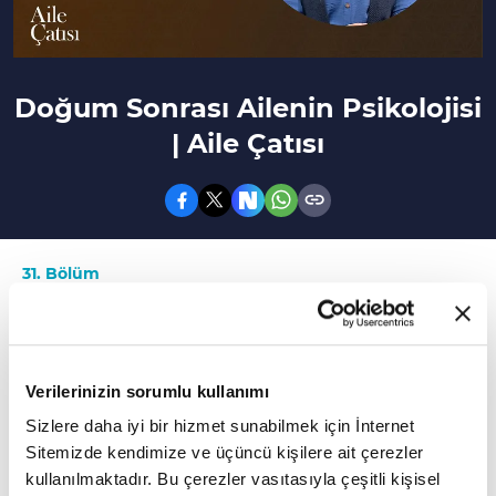
Doğum Sonrası Ailenin Psikolojisi
| Aile Çatısı
31. Bölüm
Doğumdan sonra annenin bakımı nasıl
olmalıdır?
Verilerinizin sorumlu kullanımı
Doğumdan sonra gelişen "Annelik Hüznü"
Sizlere daha iyi bir hizmet sunabilmek için İnternet
nedir? Lohusalık depresyonu nedir, nasıl
Sitemizde kendimize ve üçüncü kişilere ait çerezler
anlaşılır? Sezaryen ve normal doğum
kullanılmaktadır. Bu çerezler vasıtasıyla çeşitli kişisel