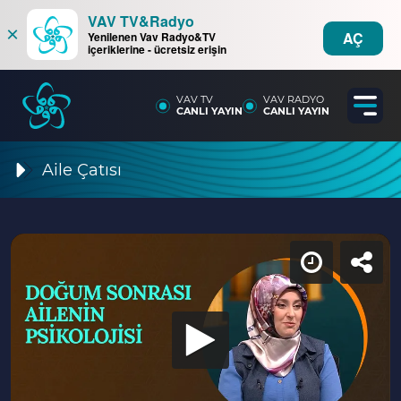
VAV TV&Radyo
×
AÇ
Yenilenen Vav Radyo&TV
içeriklerine - ücretsiz erişin
VAV TV
VAV RADYO
CANLI YAYIN
CANLI YAYIN
Aile Çatısı