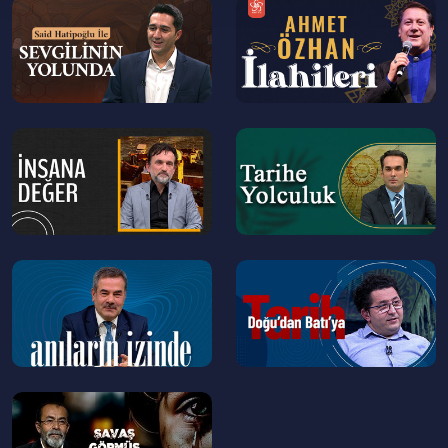
--
--
>
>
--
--
>
>
--
--
>
>
--
>