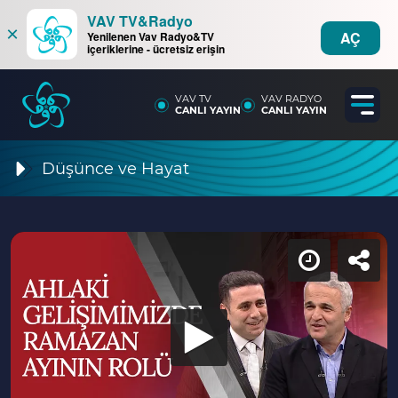
VAV TV&Radyo
×
AÇ
Yenilenen Vav Radyo&TV
içeriklerine - ücretsiz erişin
VAV TV
VAV RADYO
CANLI YAYIN
CANLI YAYIN
Düşünce ve Hayat