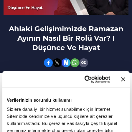
Ahlaki Gelişimimizde Ramazan
Ayının Nasıl Bir Rolü Var? I
Düşünce Ve Hayat
154. Bölüm
Yayıncılık düşünce dünyamızı nasıl etkiliyor?
Verilerinizin sorumlu kullanımı
Fikir ve düşünce dünyamızı genişletecek
Sizlere daha iyi bir hizmet sunabilmek için İnternet
hayata farklı pencerelerden bakmamızı
Sitemizde kendimize ve üçüncü kişilere ait çerezler
sağlayacak meselelerin konuşulduğu ve
kullanılmaktadır. Bu çerezler vasıtasıyla çeşitli kişisel
verileriniz işlenmekte olup gerekli olan çerezler bilgi