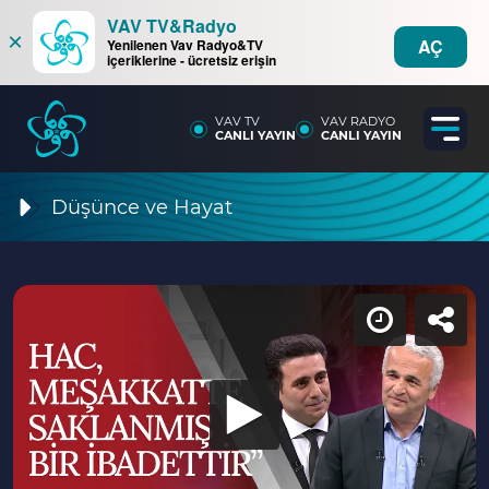
VAV TV&Radyo
×
AÇ
Yenilenen Vav Radyo&TV
içeriklerine - ücretsiz erişin
VAV TV
VAV RADYO
CANLI YAYIN
CANLI YAYIN
Düşünce ve Hayat