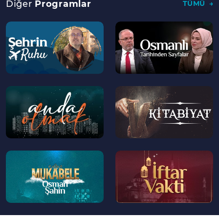
Diğer
Programlar
TÜMÜ
--
--
>
>
--
--
>
>
--
--
>
>