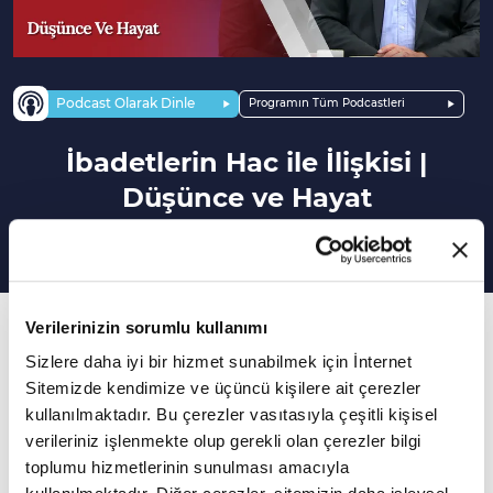
Podcast Olarak Dinle
Programın Tüm Podcastleri
İbadetlerin Hac ile İlişkisi |
Düşünce ve Hayat
165. Bölüm
Verilerinizin sorumlu kullanımı
Sizlere daha iyi bir hizmet sunabilmek için İnternet
Hac ibadetine dair meşakkat algısının sebebi
Sitemizde kendimize ve üçüncü kişilere ait çerezler
nedir?
kullanılmaktadır. Bu çerezler vasıtasıyla çeşitli kişisel
verileriniz işlenmekte olup gerekli olan çerezler bilgi
Fikir ve düşünce dünyamızı genişletecek
toplumu hizmetlerinin sunulması amacıyla
hayata farklı pencerelerden bakmamızı