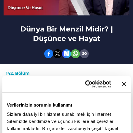
Dünya Bir Menzil Midir? |
Düşünce ve Hayat
142. Bölüm
Dünya Sevgisi, İnsanın Korkularıı Bastırma
Çabasından mı Kaynaklanır?
Verilerinizin sorumlu kullanımı
Fikir ve düşünce dünyamızı genişletecek
Sizlere daha iyi bir hizmet sunabilmek için İnternet
hayata farklı pencerelerden bakmamızı
Sitemizde kendimize ve üçüncü kişilere ait çerezler
sağlayacak meselelerin konuşulduğu ve
kullanılmaktadır. Bu çerezler vasıtasıyla çeşitli kişisel