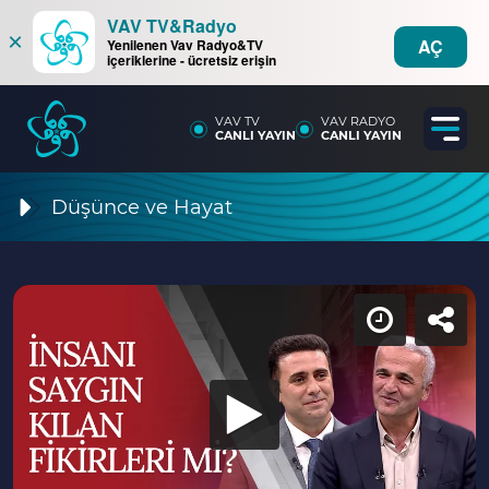
VAV TV&Radyo
×
AÇ
Yenilenen Vav Radyo&TV
içeriklerine - ücretsiz erişin
VAV TV
VAV RADYO
CANLI YAYIN
CANLI YAYIN
Düşünce ve Hayat