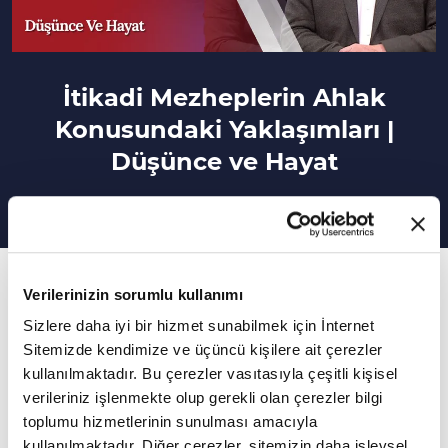
İtikadi Mezheplerin Ahlak
Konusundaki Yaklaşımları |
Düşünce ve Hayat
194. Bölüm
Verilerinizin sorumlu kullanımı
Din, insanın varlık bilincine nasıl katkı sağlar?
Sizlere daha iyi bir hizmet sunabilmek için İnternet
Sitemizde kendimize ve üçüncü kişilere ait çerezler
Nurkan Aslan'ın sunumu Prof. Dr. Ekrem
kullanılmaktadır. Bu çerezler vasıtasıyla çeşitli kişisel
Demirli'nin katkılarıyla Düşünce ve Hayat yeni
verileriniz işlenmekte olup gerekli olan çerezler bilgi
bölümüyle sizlerle...
toplumu hizmetlerinin sunulması amacıyla
kullanılmaktadır. Diğer çerezler, sitemizin daha işlevsel