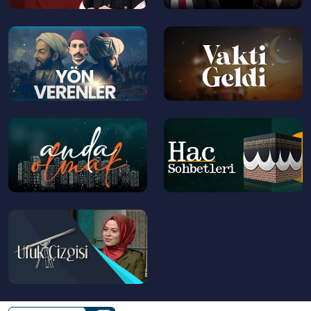
--
--
>
>
--
--
>
>
--
>