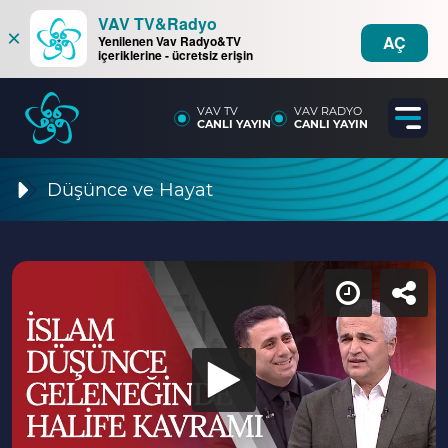
VAV TV&Radyo
×
AÇ
Yenilenen Vav Radyo&TV
içeriklerine - ücretsiz erişin
VAV TV
VAV RADYO
CANLI YAYIN
CANLI YAYIN
Düşünce ve Hayat