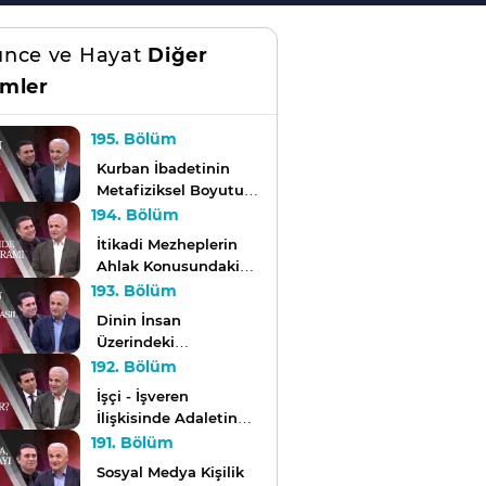
nce ve Hayat
Diğer
mler
195. Bölüm
Kurban İbadetinin
Metafiziksel Boyutu
Nasıl Anlaşılmalı? |
194. Bölüm
Düşünce ve Hayat
İtikadi Mezheplerin
Ahlak Konusundaki
Yaklaşımları |
193. Bölüm
Düşünce ve Hayat
Dinin İnsan
Üzerindeki
Dönüştürücü Etkisi |
192. Bölüm
Düşünce ve Hayat
İşçi - İşveren
İlişkisinde Adaletin
Önemi | Düşünce ve
191. Bölüm
Hayat
Sosyal Medya Kişilik