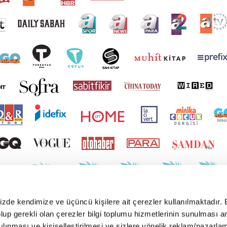
mizde kendimize ve üçüncü kişilere ait çerezler kullanılmaktadır. 
e olup gerekli olan çerezler bilgi toplumu hizmetlerinin sunulması 
kılınması ve kişiselleştirilmesi ve sizlere yönelik reklam/pazarla