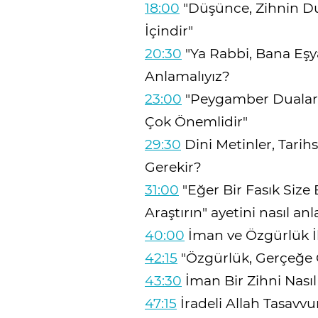
18:00
"Düşünce, Zihnin Du
İçindir"
20:30
"Ya Rabbi, Bana Eşya
Anlamalıyız?
23:00
"Peygamber Dualar
Çok Önemlidir"
29:30
Dini Metinler, Tari
Gerekir?
31:00
"Eğer Bir Fasık Siz
Araştırın" ayetini nasıl an
40:00
İman ve Özgürlük İli
42:15
"Özgürlük, Gerçeğe 
43:30
İman Bir Zihni Nasıl
47:15
İradeli Allah Tasavv