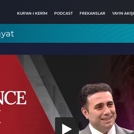
KUR'AN-I KERİM
PODCAST
FREKANSLAR
YAYIN AKIŞ
yat