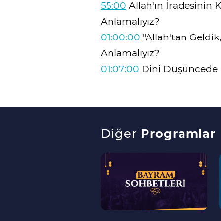
55:00
Allah'ın İradesinin K
Anlamalıyız?
01:00:00
"Allah'tan Geldik,
Anlamalıyız?
01:07:00
Dini Düşüncede K
Diğer
Programlar
--
>