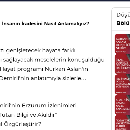
Düşü
Bölü
a İnsanın İradesini Nasıl Anlamalıyız?
ı genişletecek hayata farklı
 sağlayacak meselelerin konuşulduğu
e Hayat programı Nurkan Aslan'ın
emirli'nin anlatımıyla sizlerle….
irli'nin Erzurum İzlenimleri
utan Bilgi ve Akıldır"
 Özgürleştirir?