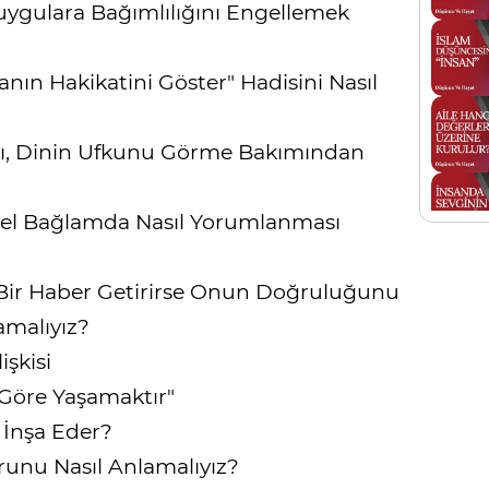
ygulara Bağımlılığını Engellemek
nın Hakikatini Göster" Hadisini Nasıl
ı, Dinin Ufkunu Görme Bakımından
hsel Bağlamda Nasıl Yorumlanması
e Bir Haber Getirirse Onun Doğruluğunu
lamalıyız?
şkisi
Göre Yaşamaktır"
 İnşa Eder?
urunu Nasıl Anlamalıyız?