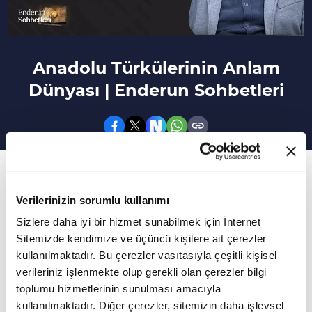
Anadolu Türkülerinin Anlam
Dünyası | Enderun Sohbetleri
149. Bölüm
Enderun Sohbetleri'ne bu hafta Prof. Dr. Ahmet
Verilerinizin sorumlu kullanımı
Emre Dağtaşoğlu konuk oldu.
Sizlere daha iyi bir hizmet sunabilmek için İnternet
Sitemizde kendimize ve üçüncü kişilere ait çerezler
Edebiyattan sanata kültürden medeniyete,
kullanılmaktadır. Bu çerezler vasıtasıyla çeşitli kişisel
verileriniz işlenmekte olup gerekli olan çerezler bilgi
tarihten musikiye kadar birçok konunun
toplumu hizmetlerinin sunulması amacıyla
masaya yatırılacağı ve özünde insanın olacağı
kullanılmaktadır. Diğer çerezler, sitemizin daha işlevsel