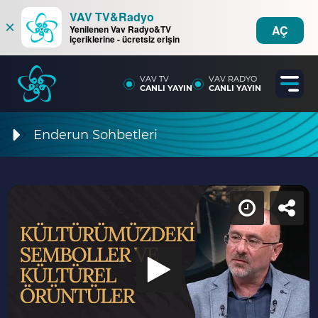
VAV TV&Radyo
×
AÇ
Yenilenen Vav Radyo&TV
içeriklerine - ücretsiz erişin
VAV TV
VAV RADYO
CANLI YAYIN
CANLI YAYIN
Enderun Sohbetleri