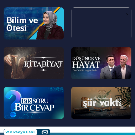
Temalar ve Konular Yer Alıyor?
--
--
>
>
--
--
>
>
--
--
>
>
Vav Radyo Canlı