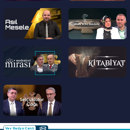
--
--
>
>
--
--
>
>
--
>
Vav Radyo Canlı