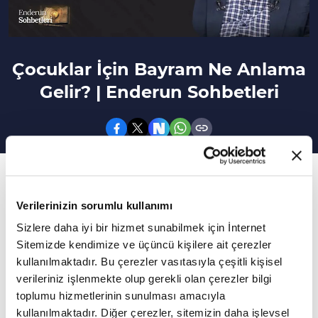
Çocuklar İçin Bayram Ne Anlama
Gelir? | Enderun Sohbetleri
143. Bölüm
Edebiyattan sanata kültürden medeniyete,
Verilerinizin sorumlu kullanımı
tarihten musikiye kadar birçok konunun
Sizlere daha iyi bir hizmet sunabilmek için İnternet
Sitemizde kendimize ve üçüncü kişilere ait çerezler
masaya yatırılacağı ve özünde insanın olacağı
kullanılmaktadır. Bu çerezler vasıtasıyla çeşitli kişisel
Enderun Sohbetleri, Prof. Dr. İsmail Güleç'in
verileriniz işlenmekte olup gerekli olan çerezler bilgi
sunumuyla sizlerle...
toplumu hizmetlerinin sunulması amacıyla
kullanılmaktadır. Diğer çerezler, sitemizin daha işlevsel
Daha Fazla Göster