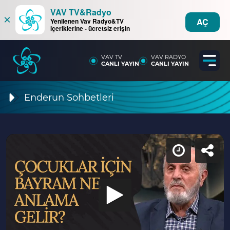
VAV TV&Radyo
×
AÇ
Yenilenen Vav Radyo&TV
içeriklerine - ücretsiz erişin
VAV TV
VAV RADYO
CANLI YAYIN
CANLI YAYIN
Enderun Sohbetleri