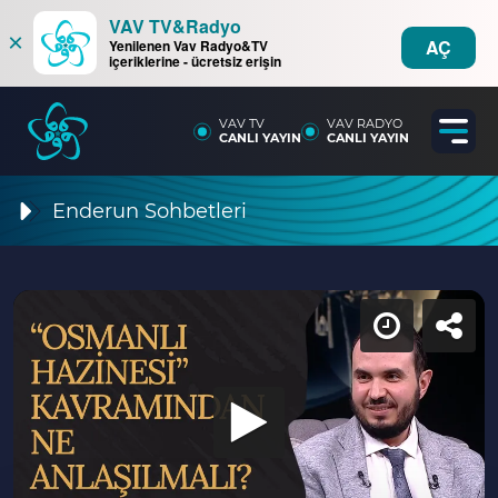
VAV TV&Radyo
×
AÇ
Yenilenen Vav Radyo&TV
içeriklerine - ücretsiz erişin
VAV TV
VAV RADYO
CANLI YAYIN
CANLI YAYIN
Enderun Sohbetleri