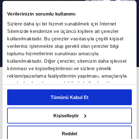
Verilerinizin sorumlu kullanımı
Sizlere daha iyi bir hizmet sunabilmek için İnternet
Edebiyatta Kanon Kavramı Neyi
Sitemizde kendimize ve üçüncü kişilere ait çerezler
İfade Eder? | Enderun Sohbetleri
kullanılmaktadır. Bu çerezler vasıtasıyla çeşitli kişisel
verileriniz işlenmekte olup gerekli olan çerezler bilgi
toplumu hizmetlerinin sunulması amacıyla
kullanılmaktadır. Diğer çerezler, sitemizin daha işlevsel
kılınması ve kişiselleştirilmesi ve sizlere yönelik
reklam/pazarlama faaliyetlerinin yapılması, amaçlarıyla
224. Bölüm
sınırlı olarak açık rızanız dahilinde kullanılacaktır.
Arap ve Türk edebiyatlarının oluşum süreci
Çerezlere ilişkin tercihlerinizi çerez paneli vasıtasıyla
nasıl gelişmiştir?
Tümünü Kabul Et
belirleyebilirsiniz. Çerezlere ilişkin detaylı bilgi için
Ayarlar butonuna tıklayabilir,
Çerez Bilgilendirme
Metnimizi ziyaret edebilirsiniz.
Enderun Sohbetleri'ne bu hafta Doç. Dr.
Kişiselleştir
6698 sayılı Kişisel Verilerin Korunması Kanunu uyarınca
Ceyhun Arslan konuk oldu.
hazırlanmış olan İnternet Sitesi Aydınlatma Metnimizi
Reddet
Prof. Dr. İsmail Güleç'in sunumuyla Enderun
okumak ve sitemizi ziyaretiniz kapsamında