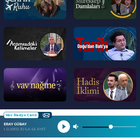
--
--
>
>
--
--
>
>
Vav Radyo Canlı
ERAY GÜBAY
A SURESİ 30 İLA 43. AYETLER