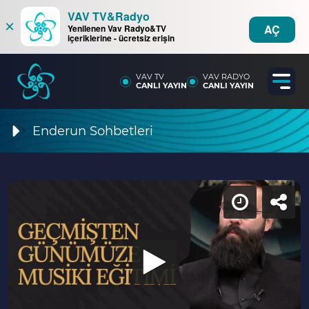
VAV TV&Radyo
×
AÇ
Yenilenen Vav Radyo&TV
içeriklerine - ücretsiz erişin
VAV TV
VAV RADYO
CANLI YAYIN
CANLI YAYIN
Enderun Sohbetleri