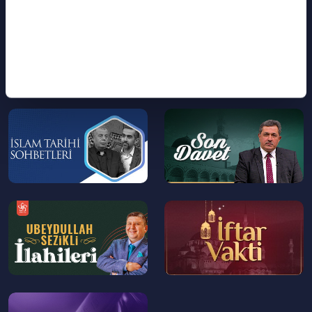
Önemi
--
--
>
>
--
--
>
>
--
--
>
>
--
>