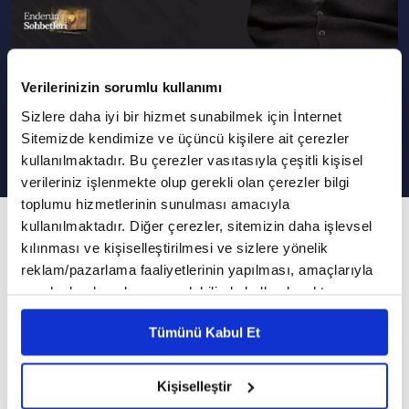
Geçmişten Günümüze Musiki
Verilerinizin sorumlu kullanımı
Eğitimi | Enderun Sohbetleri
Sizlere daha iyi bir hizmet sunabilmek için İnternet
Sitemizde kendimize ve üçüncü kişilere ait çerezler
kullanılmaktadır. Bu çerezler vasıtasıyla çeşitli kişisel
verileriniz işlenmekte olup gerekli olan çerezler bilgi
toplumu hizmetlerinin sunulması amacıyla
100. Bölüm
kullanılmaktadır. Diğer çerezler, sitemizin daha işlevsel
kılınması ve kişiselleştirilmesi ve sizlere yönelik
Çocuk gelişiminde musikinin yeri ve önemi
reklam/pazarlama faaliyetlerinin yapılması, amaçlarıyla
nedir?
sınırlı olarak açık rızanız dahilinde kullanılacaktır.
Çerezlere ilişkin tercihlerinizi çerez paneli vasıtasıyla
Tümünü Kabul Et
Edebiyattan sanata kültürden medeniyete,
belirleyebilirsiniz. Çerezlere ilişkin detaylı bilgi için
Ayarlar butonuna tıklayabilir,
Çerez Bilgilendirme
tarihten musikiye kadar birçok konunun
Metnimizi ziyaret edebilirsiniz.
Kişiselleştir
masaya yatırılacağı ve özünde insanın olacağı
6698 sayılı Kişisel Verilerin Korunması Kanunu uyarınca