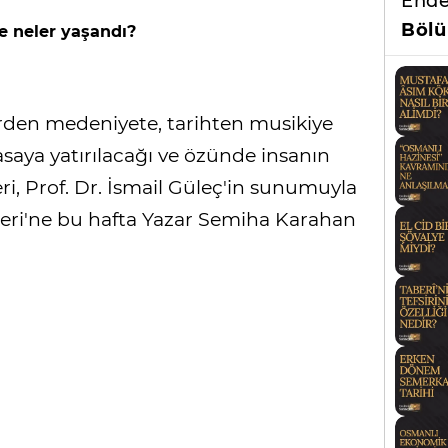
Ende
Bölü
 neler yaşandı?
rden medeniyete, tarihten musikiye
aya yatırılacağı ve özünde insanın
i, Prof. Dr. İsmail Güleç'in sunumuyla
tleri'ne bu hafta Yazar Semiha Karahan