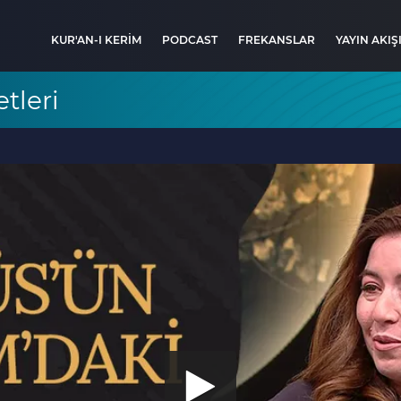
KUR'AN-I KERİM
PODCAST
FREKANSLAR
YAYIN AKIŞ
tleri