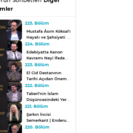
run Sohbetleri
Diğer
mler
225. Bölüm
Mustafa Âsım Köksal'ı
Hayatı ve Şahsiyeti |
Enderun Sohbetleri
224. Bölüm
Edebiyatta Kanon
Kavramı Neyi İfade
Eder? | Enderun
223. Bölüm
Sohbetleri
El Cid Destanının
Tarihi Açıdan Önemi
Nedir? | Enderun
222. Bölüm
Sohbetleri
Taberî'nin İslam
Düşüncesindeki Yeri |
Enderun Sohbetleri
221. Bölüm
Şarkın İncisi
Semerkant | Enderun
Sohbetleri
220. Bölüm