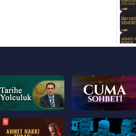
--
--
>
>
--
--
>
>