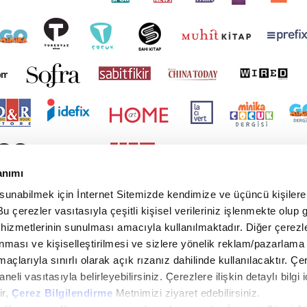
anımı
 sunabilmek için İnternet Sitemizde kendimize ve üçüncü kişilere 
u çerezler vasıtasıyla çeşitli kişisel verileriniz işlenmekte olup g
 hizmetlerinin sunulması amacıyla kullanılmaktadır. Diğer çerezle
ınması ve kişiselleştirilmesi ve sizlere yönelik reklam/pazarlama
maçlarıyla sınırlı olarak açık rızanız dahilinde kullanılacaktır. Çe
paneli vasıtasıyla belirleyebilirsiniz. Çerezlere ilişkin detaylı bilgi i
ir,
Çerez Bilgilendirme
Metnimizi ziyaret edebilirsiniz.