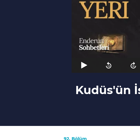
Kudüs'ün İ
92. Bölüm