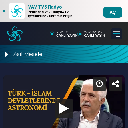
VAV TV&Radyo
×
AÇ
Yenilenen Vav Radyo&TV
içeriklerine - ücretsiz erişin
VAV TV
VAV RADYO
CANLI YAYIN
CANLI YAYIN
Asıl Mesele