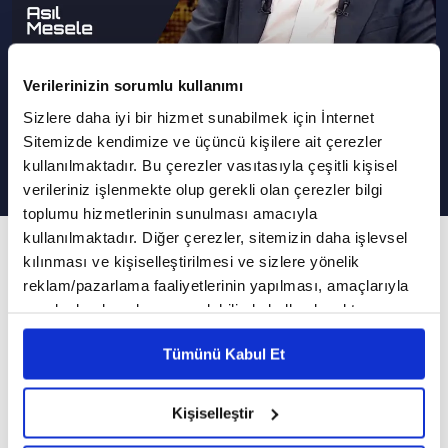
Verilerinizin sorumlu kullanımı
Astronominin Bilim
Sizlere daha iyi bir hizmet sunabilmek için İnternet
Dünyasındaki Yeri | Asıl Mesele
Sitemizde kendimize ve üçüncü kişilere ait çerezler
kullanılmaktadır. Bu çerezler vasıtasıyla çeşitli kişisel
verileriniz işlenmekte olup gerekli olan çerezler bilgi
toplumu hizmetlerinin sunulması amacıyla
kullanılmaktadır. Diğer çerezler, sitemizin daha işlevsel
20. Bölüm
kılınması ve kişiselleştirilmesi ve sizlere yönelik
Bu bölüme F.S.M. Vakıf Üniversitesi öğretim
reklam/pazarlama faaliyetlerinin yapılması, amaçlarıyla
sınırlı olarak açık rızanız dahilinde kullanılacaktır.
üyesi Prof. Dr. Mustafa Kaçar konuk oldu.
Çerezlere ilişkin tercihlerinizi çerez paneli vasıtasıyla
Tümünü Kabul Et
belirleyebilirsiniz. Çerezlere ilişkin detaylı bilgi için
Tahir İnan'ın sunumuyla gerçekleştirilen Asıl
Ayarlar butonuna tıklayabilir,
Çerez Bilgilendirme
Mesele 20. bölümü ile sizlerle...
Metnimizi ziyaret edebilirsiniz.
Kişiselleştir
6698 sayılı Kişisel Verilerin Korunması Kanunu uyarınca
Asıl Mesele'ye bugün, F.S.M. Vakıf Üniversitesi