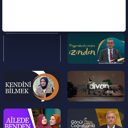
>
>
--
--
>
>
--
--
>
>
--
--
>
>