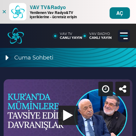
VAV TV&Radyo
×
AÇ
Yenilenen Vav Radyo&TV
içeriklerine - ücretsiz erişin
VAV TV
VAV RADYO
CANLI YAYIN
CANLI YAYIN
Cuma Sohbeti