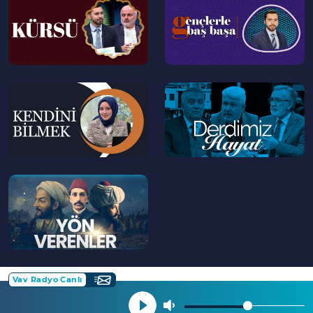
>
>
--
--
>
>
--
>
Vav Radyo Canlı