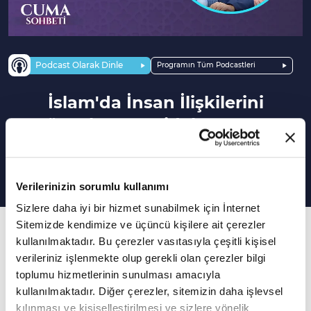
Podcast Olarak Dinle
Programın Tüm Podcastleri
İslam'da İnsan İlişkilerini
Düzenleyen Kaideler | Cuma
Sohbeti
Verilerinizin sorumlu kullanımı
Sizlere daha iyi bir hizmet sunabilmek için İnternet
Sitemizde kendimize ve üçüncü kişilere ait çerezler
184. Bölüm
kullanılmaktadır. Bu çerezler vasıtasıyla çeşitli kişisel
Müslümanların gayrimüslimler ile ilişkisi nasıl
verileriniz işlenmekte olup gerekli olan çerezler bilgi
olmalı?
toplumu hizmetlerinin sunulması amacıyla
kullanılmaktadır. Diğer çerezler, sitemizin daha işlevsel
Mustafa Akgül'ün sunumu Emrullah
kılınması ve kişiselleştirilmesi ve sizlere yönelik