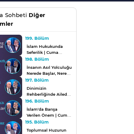
a Sohbeti
Diğer
mler
199. Bölüm
İslam Hukukunda
Seferilik | Cuma
Sohbeti
198. Bölüm
İnsanın Asıl Yolculuğu
Nerede Başlar, Nerede
Biter? | Cuma Sohbeti
197. Bölüm
Dinimizin
Rehberliğinde Ailede
Çocuk Terbiyesinin
196. Bölüm
Esasları Nelerdir? |
İslam'da Barışa
Cuma Sohbeti
Verilen Önem | Cuma
Sohbeti
195. Bölüm
Toplumsal Huzurun