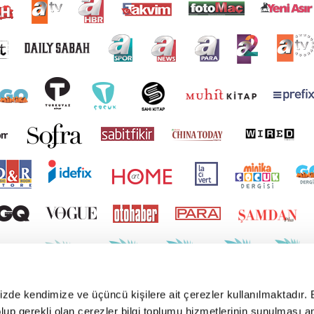
mizde kendimize ve üçüncü kişilere ait çerezler kullanılmaktadır. 
e olup gerekli olan çerezler bilgi toplumu hizmetlerinin sunulması 