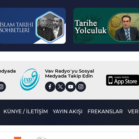
--
--
>
>
Medyada
Vav Radyo’yu Sosyal
Medyada Takip Edin
KÜNYE / İLETİŞİM
YAYIN AKIŞI
FREKANSLAR
VERİ