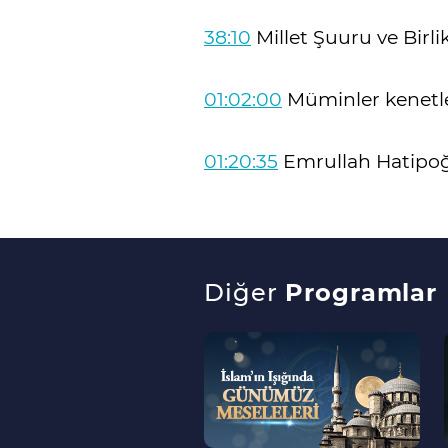
38:10
Millet Şuuru ve Birl
01:02:00
Müminler kenetle
01:20:35
Emrullah Hatipo
Diğer
Programlar
--
>