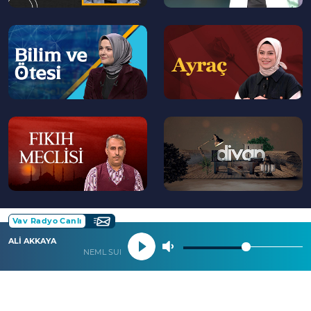
--
--
>
>
--
--
>
>
Vav Radyo Canlı
ALİ AKKAYA
NEML SURESİ 1 İLA 14. AYETLER