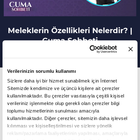
Meleklerin Özellikleri Nelerdir? |
Cuma Sohbeti
Verilerinizin sorumlu kullanımı
139. Bölüm
Sizlere daha iyi bir hizmet sunabilmek için İnternet
Cebrail, Mikail, İsrafil ve Azrail meleklerinin
Sitemizde kendimize ve üçüncü kişilere ait çerezler
kullanılmaktadır. Bu çerezler vasıtasıyla çeşitli kişisel
vazifeleri nelerdir?
verileriniz işlenmekte olup gerekli olan çerezler bilgi
toplumu hizmetlerinin sunulması amacıyla
Mustafa Akgül'ün sunumu Emrullah
kullanılmaktadır. Diğer çerezler, sitemizin daha işlevsel
Hatipoğlu'nun katkılarıyla Cuma Sohbeti yeni
kılınması ve kişiselleştirilmesi ve sizlere yönelik
bölümüyle sizlerle...
reklam/pazarlama faaliyetlerinin yapılması, amaçlarıyla