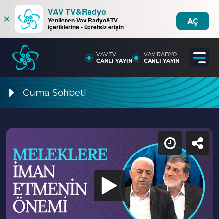
VAV TV&Radyo
×
AÇ
Yenilenen Vav Radyo&TV
içeriklerine - ücretsiz erişin
VAV TV
VAV RADYO
CANLI YAYIN
CANLI YAYIN
Cuma Sohbeti