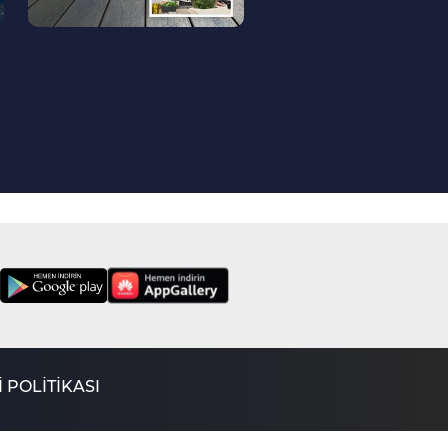
Sohbeti
Dinimizde Zekat
İbadetine Verilen
Önem | Cuma Sohbeti
188. Bölüm
Ramazan Ayını Nasıl
İstifadeli Bir Şekilde
Geçirebiliriz? | Cuma
187. Bölüm
Sohbeti
Allah'a Yakınlaşmak
İçin Bir Vesile "Nafile
İbadetler" | Cuma
186. Bölüm
Sohbeti
Hz. Muhammed'in
(S.A.V) Mekke'deki
Hayatından Bizlere
185. Bölüm
Örnekler | Cuma
Berat Gecesini
Sohbeti
Anlamı ve Önemi |
Cuma Sohbeti
184. Bölüm
İslam'da İnsan
 POLİTİKASI
İlişkilerini Düzenleyen
Kaideler | Cuma
183. Bölüm
Sohbeti
Miraç Gecesinde