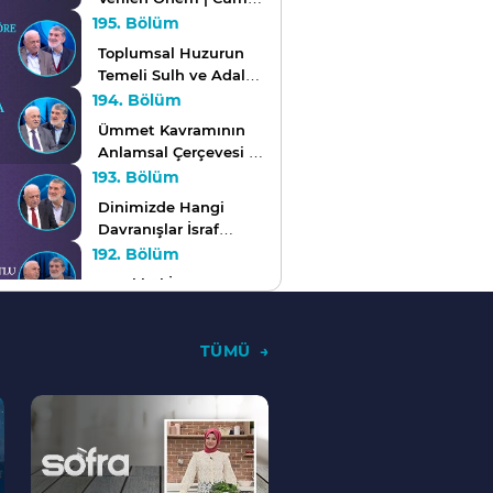
Sohbeti
195. Bölüm
Toplumsal Huzurun
Temeli Sulh ve Adalet
| Cuma Sohbeti
194. Bölüm
Ümmet Kavramının
Anlamsal Çerçevesi |
Cuma Sohbeti
193. Bölüm
Dinimizde Hangi
Davranışlar İsraf
Olarak Nitelenir? |
192. Bölüm
Cuma Sohbeti
Tevekkül İnsan
Hayatını Nasıl
Etkiler? | Cuma
191. Bölüm
Sohbeti
TÜMÜ
Dinimizin Dünya
Yaşamımızı
--
Düzenleyen Kaideleri
190. Bölüm
>
| Cuma Sohbeti
Bin Aydan Daha
Hayırlı Gece: Kadir
Gecesi | Cuma
189. Bölüm