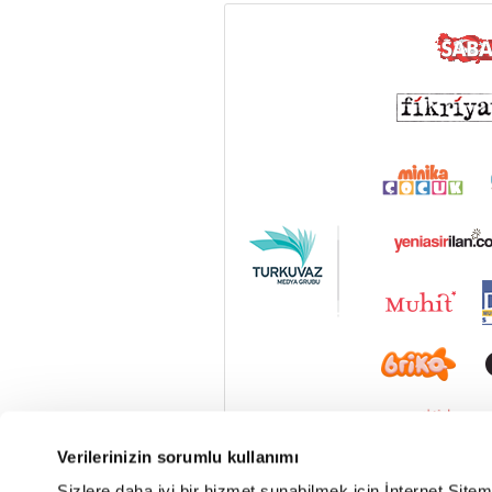
Verilerinizin sorumlu kullanımı
Sizlere daha iyi bir hizmet sunabilmek için İnternet Site