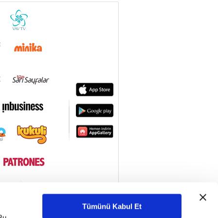
Bizlere Verilen
Hediyeler | Cuma
182. Bölüm
Sohbeti
Müslümanın Zulme
ve Zalime Yönelik
Tavrı Nasıl Olmalı? |
181. Bölüm
Cuma Sohbeti
Müslümanların Hal ve
Davranışlarına Yön
Veren Değerler |
180. Bölüm
Cuma Sohbeti
Kanaat ve
Tokgözlülüğün
Faziletleri | Cuma
179. Bölüm
Sohbeti
Üç Ayların Önemi ve
Faziletleri | Cuma
Sohbeti
178. Bölüm
İnsanı Muhafaza Eden
Güçler: Vicdan ve
Allah Korkusu | Cuma
177. Bölüm
Sohbeti
İnsanın Üç Muhafızı:
Tümünü Kabul Et
Merhamet, Vicdan,
Bu