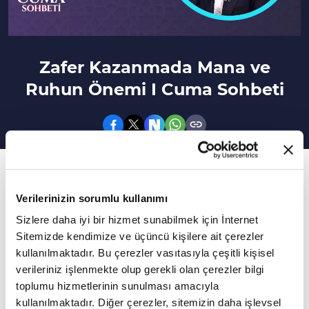
Zafer Kazanmada Mana ve
Ruhun Önemi I Cuma Sohbeti
95. Bölüm
Müslümanlar zaferlerini hangi mana ve ruh
Verilerinizin sorumlu kullanımı
üzerine kazandı?
Sizlere daha iyi bir hizmet sunabilmek için İnternet
Sitemizde kendimize ve üçüncü kişilere ait çerezler
Hasan Basri Karadeniz'in sunumu ve Emrullah
kullanılmaktadır. Bu çerezler vasıtasıyla çeşitli kişisel
verileriniz işlenmekte olup gerekli olan çerezler bilgi
Hatipoğlu'nun katkılarıyla "Cuma Sohbeti" yeni
toplumu hizmetlerinin sunulması amacıyla
bölümüyle sizlerle...
kullanılmaktadır. Diğer çerezler, sitemizin daha işlevsel