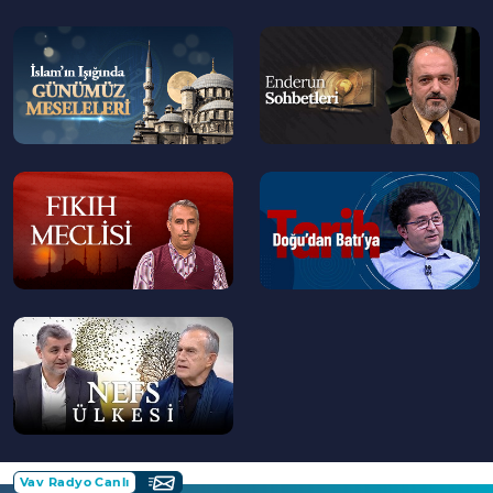
--
--
>
>
--
--
>
>
--
>
Vav Radyo Canlı