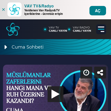
VAV TV&Radyo
×
AÇ
Yenilenen Vav Radyo&TV
içeriklerine - ücretsiz erişin
VAV TV
VAV RADYO
CANLI YAYIN
CANLI YAYIN
Cuma Sohbeti