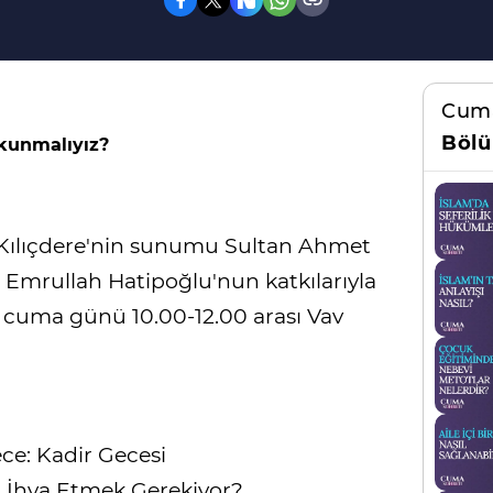
Cum
Bölü
kunmalıyız?
lıçdere'nin sunumu Sultan Ahmet
 Emrullah Hatipoğlu'nun katkılarıyla
 cuma günü 10.00-12.00 arası Vav
ce: Kadir Gecesi
l İhya Etmek Gerekiyor?