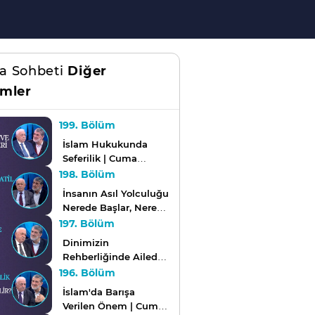
a Sohbeti
Diğer
mler
199. Bölüm
İslam Hukukunda
Seferilik | Cuma
Sohbeti
198. Bölüm
İnsanın Asıl Yolculuğu
Nerede Başlar, Nerede
Biter? | Cuma Sohbeti
197. Bölüm
Dinimizin
Rehberliğinde Ailede
Çocuk Terbiyesinin
196. Bölüm
Esasları Nelerdir? |
İslam'da Barışa
Cuma Sohbeti
Verilen Önem | Cuma