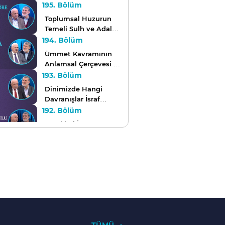
Sohbeti
195. Bölüm
Toplumsal Huzurun
Temeli Sulh ve Adalet
| Cuma Sohbeti
194. Bölüm
Ümmet Kavramının
Anlamsal Çerçevesi |
Cuma Sohbeti
193. Bölüm
Dinimizde Hangi
Davranışlar İsraf
Olarak Nitelenir? |
192. Bölüm
Cuma Sohbeti
Tevekkül İnsan
Hayatını Nasıl
Etkiler? | Cuma
191. Bölüm
Sohbeti
Dinimizin Dünya
Yaşamımızı
Düzenleyen Kaideleri
190. Bölüm
| Cuma Sohbeti
Bin Aydan Daha
Hayırlı Gece: Kadir
Gecesi | Cuma
189. Bölüm
Sohbeti