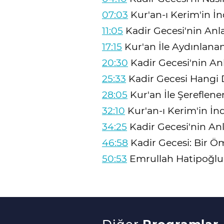
07:03
Kur'an-ı Kerim'in İn
11:05
Kadir Gecesi'nin An
17:15
Kur'an İle Aydınlanan
20:30
Kadir Gecesi'nin A
25:33
Kadir Gecesi Hangi 
28:05
Kur'an İle Şereflene
32:10
Kur'an-ı Kerim'in İn
34:25
Kadir Gecesi'nin A
46:58
Kadir Gecesi: Bir Ö
50:53
Emrullah Hatipoğl