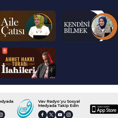
--
--
>
>
--
>
Medyada
Vav Radyo’yu Sosyal
Medyada Takip Edin