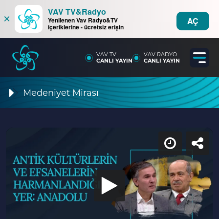
VAV TV&Radyo
×
AÇ
Yenilenen Vav Radyo&TV
içeriklerine - ücretsiz erişin
VAV TV
VAV RADYO
CANLI YAYIN
CANLI YAYIN
Medeniyet Mirası