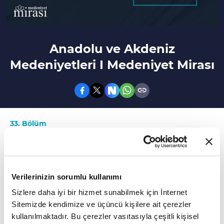
Anadolu ve Akdeniz
Medeniyetleri I Medeniyet Mirası
33. Bölüm
Anadolu medeniyetlerinin ayırt edici özellikleri
nelerdir?
Verilerinizin sorumlu kullanımı
Antik dünyadan modern dünyaya, doğudan
Sizlere daha iyi bir hizmet sunabilmek için İnternet
batıya, özellikle İslam dünyasının Batı'ya
Sitemizde kendimize ve üçüncü kişilere ait çerezler
aktardığı zengin bilim, düşünce, sanat,
kullanılmaktadır. Bu çerezler vasıtasıyla çeşitli kişisel