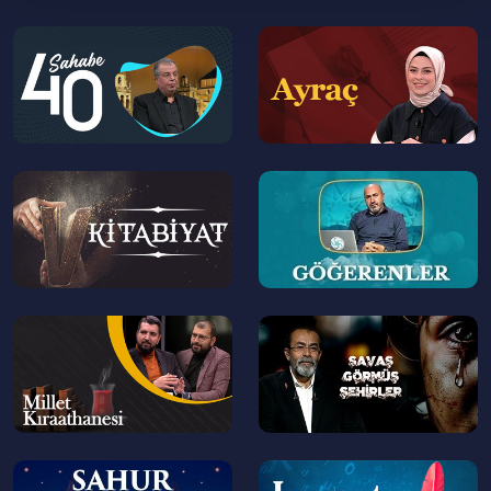
Özellikleri
--
--
>
>
01:01:00
Akdeniz Medeniyetlerine Mensup
İnsanların Davranış Kalıpları
01:21:00
Mitoloji ve Felsefe Anlayışıyla Ünlü
Yunan Medeniyeti
--
--
>
>
--
--
>
>
--
--
>
>