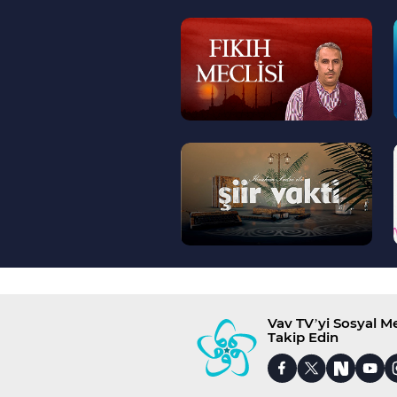
--
>
--
>
Vav TV’yi Sosyal 
Takip Edin