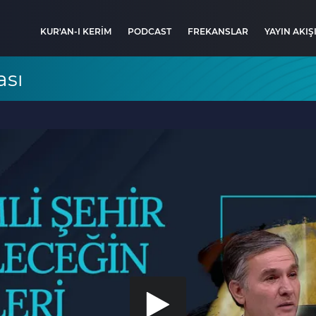
KUR'AN-I KERİM
PODCAST
FREKANSLAR
YAYIN AKIŞ
ası