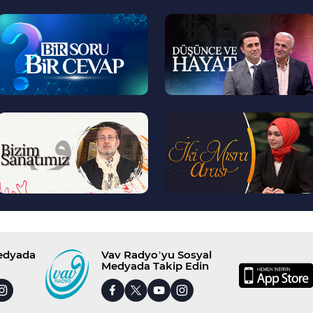
--
--
>
>
--
--
>
>
Medyada
Vav Radyo’yu Sosyal
Medyada Takip Edin