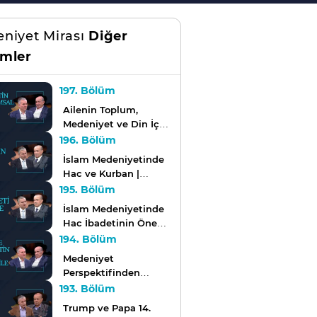
niyet Mirası
Diğer
mler
197. Bölüm
Ailenin Toplum,
Medeniyet ve Din İçin
Anlamı | Medeniyet
196. Bölüm
Mirası
İslam Medeniyetinde
Hac ve Kurban |
Medeniyet Mirası
195. Bölüm
İslam Medeniyetinde
Hac İbadetinin Önemi
| Medeniyet Mirası
194. Bölüm
Medeniyet
Perspektifinden
Ailenin Önemi |
193. Bölüm
Medeniyet Mirası
Trump ve Papa 14.