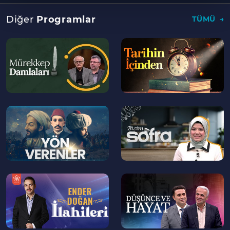
Diğer
Programlar
TÜMÜ
--
--
>
>
--
--
>
>
--
--
>
>