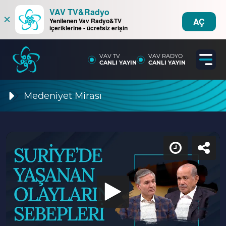
VAV TV&Radyo
×
AÇ
Yenilenen Vav Radyo&TV
içeriklerine - ücretsiz erişin
VAV TV
VAV RADYO
CANLI YAYIN
CANLI YAYIN
Medeniyet Mirası