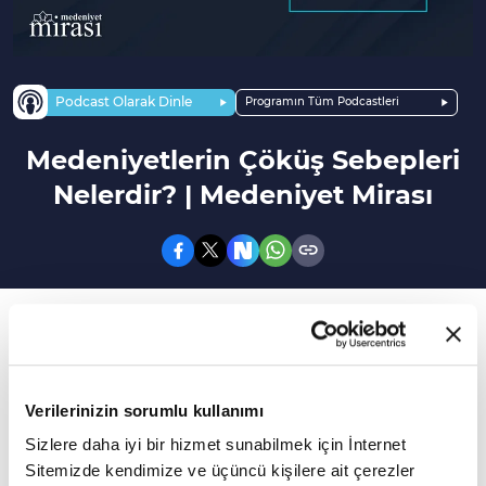
Podcast Olarak Dinle
Programın Tüm Podcastleri
Medeniyetlerin Çöküş Sebepleri
Nelerdir? | Medeniyet Mirası
185. Bölüm
Günümüzde yeni bir medeniyet perspektifi
geliştirilmesini önemi
Verilerinizin sorumlu kullanımı
Antik dünyadan modern dünyaya, doğudan
Sizlere daha iyi bir hizmet sunabilmek için İnternet
Sitemizde kendimize ve üçüncü kişilere ait çerezler
batıya, özellikle İslam dünyasının Batı'ya